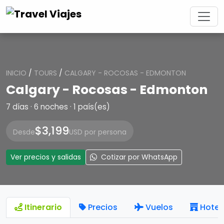
INICIO
/
TOURS
/
CALGARY - ROCOSAS - EDMONTON
Calgary - Rocosas - Edmonton
7 días · 6 noches · 1 país(es)
$3,199
Desde
USD por persona
Ver precios y salidas
Cotizar por WhatsApp
Itinerario
Precios
Vuelos
Hotel