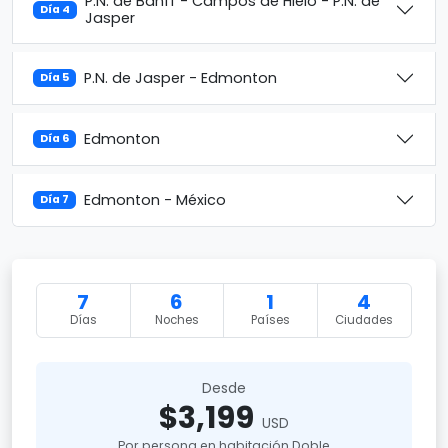
P.N. de Banff - Campos de Hielo - P.N. de
Día 4
Jasper
P.N. de Jasper - Edmonton
Día 5
Edmonton
Día 6
Edmonton - México
Día 7
7
6
1
4
Días
Noches
Países
Ciudades
Desde
$3,199
USD
Por persona en habitación Doble