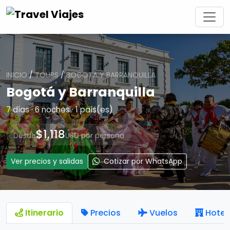
INICIO
/
TOURS
/
BOGOTÁ Y BARRANQUILLA
Bogotá y Barranquilla
7 días · 6 noches · 1 país(es)
$1,118
Desde
USD por persona
Ver precios y salidas
Cotizar por WhatsApp
Itinerario
Precios
Vuelos
Hotel