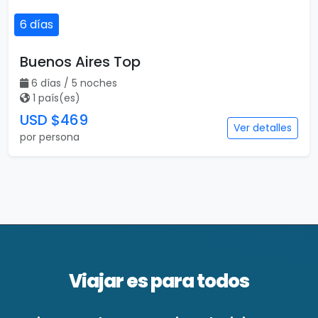
6 días
Buenos Aires Top
6 días / 5 noches
1 país(es)
USD $469
Ver detalles
por persona
Viajar es para todos