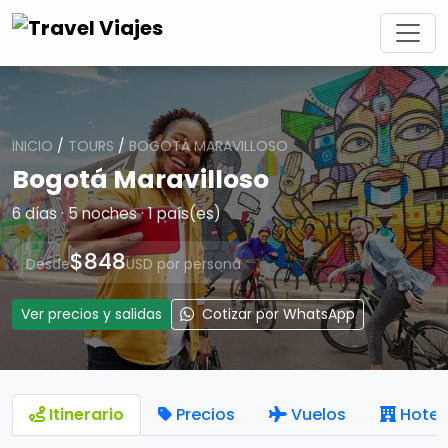
INICIO
/
TOURS
/
BOGOTÁ MARAVILLOSO
Bogotá Maravilloso
6 días · 5 noches · 1 país(es)
$848
Desde
USD por persona
Ver precios y salidas
Cotizar por WhatsApp
Itinerario
Precios
Vuelos
Hotel