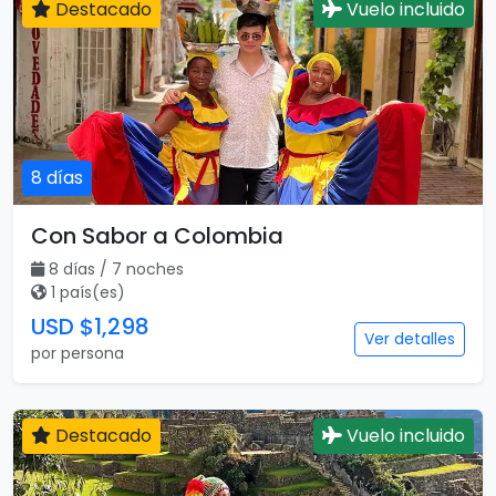
Destacado
Vuelo incluido
8 días
Con Sabor a Colombia
8 días / 7 noches
1 país(es)
USD $1,298
Ver detalles
por persona
Destacado
Vuelo incluido