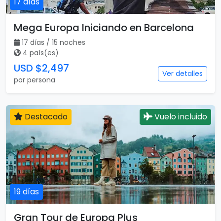
17 días
Mega Europa Iniciando en Barcelona
17 días / 15 noches
4 país(es)
USD $2,497
Ver detalles
por persona
Destacado
Vuelo incluido
19 días
Gran Tour de Europa Plus