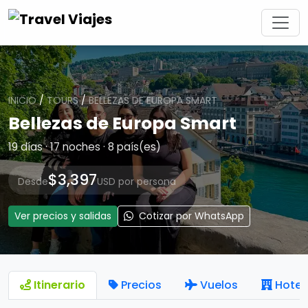
INICIO
/
TOURS
/
BELLEZAS DE EUROPA SMART
Bellezas de Europa Smart
19 días · 17 noches · 8 país(es)
$3,397
Desde
USD por persona
Ver precios y salidas
Cotizar por WhatsApp
Itinerario
Precios
Vuelos
Hotel