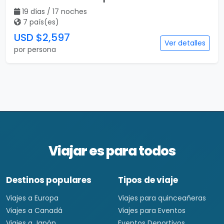
19 días / 17 noches
7 país(es)
USD $2,597
Ver detalles
por persona
Viajar es para todos
Destinos populares
Tipos de viaje
Viajes a Europa
Viajes para quinceañeras
Viajes a Canadá
Viajes para Eventos
Viajes a Japón
Eventos Deportivos