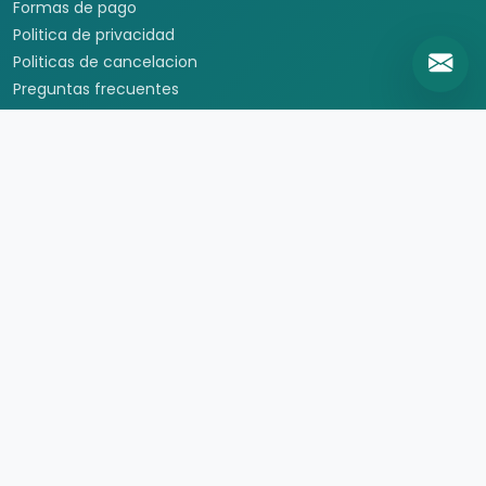
Formas de pago
Politica de privacidad
Politicas de cancelacion
Preguntas frecuentes
Contacto
Travel Viajes © 2026 Todos los derechos reservados
Insurgentes sur 219, Roma Norte, Cuauhtémoc, Ciudad de
Mexico, CDMX, 06700 ·
+52 (55) 6363 7451
+52 (55) 6363 7452
+52
(55) 5207 7492