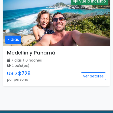
Vuelo incluido
7 días
Medellín y Panamá
7 días / 6 noches
2 país(es)
USD $728
Ver detalles
por persona