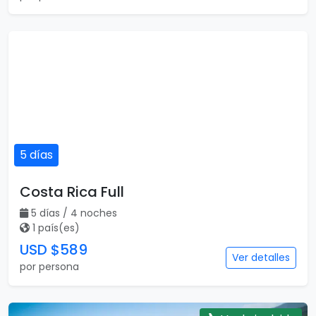
5 días
Costa Rica Full
5 días / 4 noches
1 país(es)
USD $589
Ver detalles
por persona