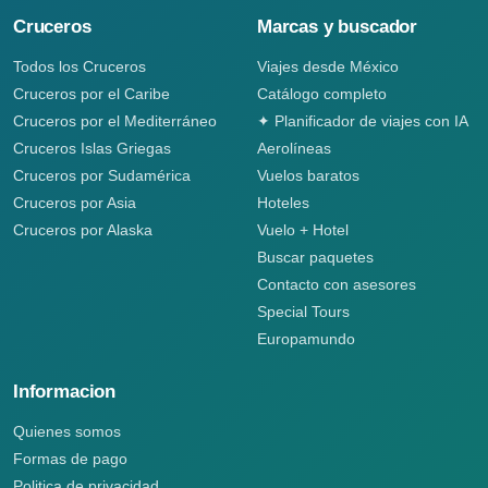
Cruceros
Marcas y buscador
Todos los Cruceros
Viajes desde México
Cruceros por el Caribe
Catálogo completo
Cruceros por el Mediterráneo
✦ Planificador de viajes con IA
Cruceros Islas Griegas
Aerolíneas
Cruceros por Sudamérica
Vuelos baratos
Cruceros por Asia
Hoteles
Cruceros por Alaska
Vuelo + Hotel
Buscar paquetes
Contacto con asesores
Special Tours
Europamundo
Informacion
Quienes somos
Formas de pago
Politica de privacidad