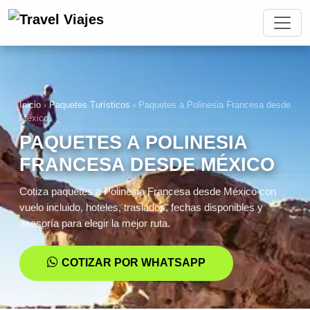
Inicio
›
Paquetes Turísticos
›
Paquetes a Polinesia Francesa desde
México
PAQUETES A POLINESIA
FRANCESA DESDE MÉXICO
Cotiza paquetes a Polinesia Francesa desde México con
vuelo incluido, hoteles, traslados, fechas disponibles y
asesoría para elegir la mejor ruta.
COTIZAR POR WHATSAPP