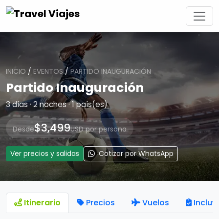
INICIO
/
EVENTOS
/
PARTIDO INAUGURACIÓN
Partido Inauguración
3 días · 2 noches · 1 país(es)
$3,499
Desde
USD por persona
Ver precios y salidas
Cotizar por WhatsApp
Itinerario
Precios
Vuelos
Incluy