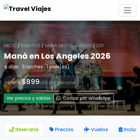
INICIO
/
EVENTOS
/
MANÁ EN LOS ANGELES 2026
Maná en Los Angeles 2026
4 días · 3 noches · 1 país(es)
$899
Desde
USD por persona
Ver precios y salidas
Cotizar por WhatsApp
Itinerario
Precios
Vuelos
Incluy