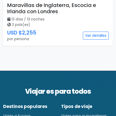
Viajar es para todos
Destinos populares
Tipos de viaje
Viajes a Europa
Viajes para quinceañeras
Viajes a Canadá
Viajes para Eventos
Viajes a Japón
Eventos Deportivos
Viajes a Japón y Corea del
Fórmula 1
Sur
Mundial 2026
Viajes a Colombia
Eventos Musicales y
Viajes a Perú
Conciertos