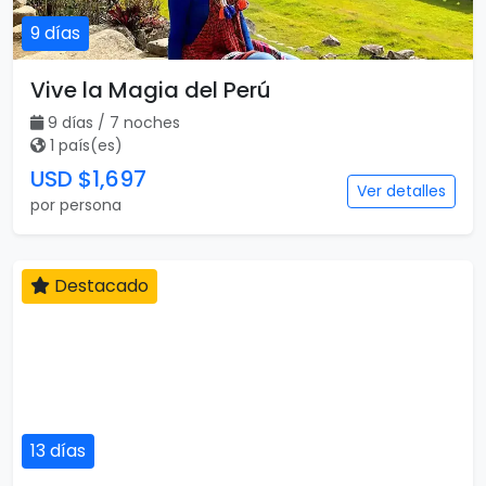
9 días
Vive la Magia del Perú
9 días / 7 noches
1 país(es)
USD $1,697
Ver detalles
por persona
13 días
Destacado
Maravillas de Inglaterra, Escocia e
Irlanda con Londres
13 días / 13 noches
3 país(es)
USD $2,255
Ver detalles
por persona