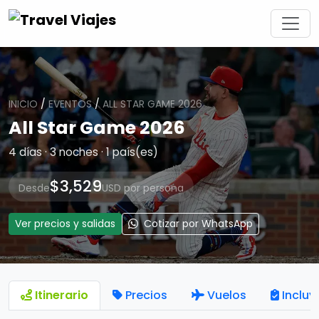
INICIO
/
EVENTOS
/
ALL STAR GAME 2026
All Star Game 2026
4 días · 3 noches · 1 país(es)
$3,529
Desde
USD por persona
Ver precios y salidas
Cotizar por WhatsApp
Itinerario
Precios
Vuelos
Incluy