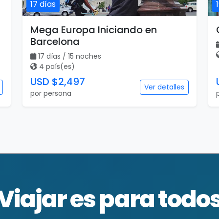
17 días
Mega Europa Iniciando en
Barcelona
17 días / 15 noches
4 país(es)
USD $2,497
Ver detalles
por persona
Viajar es para todo