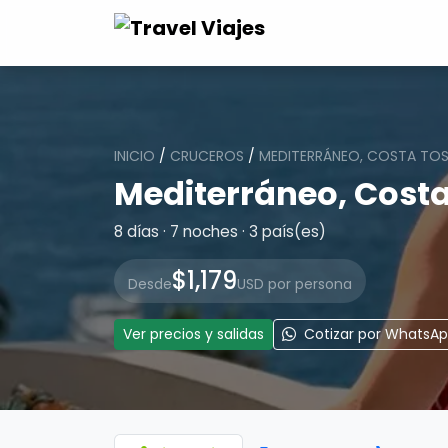
INICIO
/
CRUCEROS
/
MEDITERRÁNEO, COSTA TO
Mediterráneo, Cost
8 días · 7 noches · 3 país(es)
$1,179
Desde
USD por persona
Ver precios y salidas
Cotizar por WhatsA