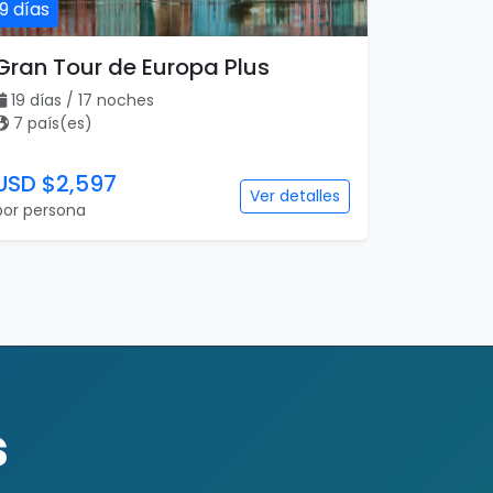
19 días
Gran Tour de Europa Plus
19 días / 17 noches
7 país(es)
USD $2,597
Ver detalles
por persona
s