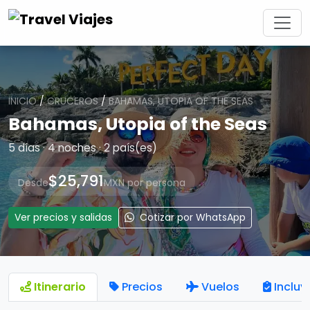
INICIO
/
CRUCEROS
/
BAHAMAS, UTOPIA OF THE SEAS
Bahamas, Utopia of the Seas
5 días · 4 noches · 2 país(es)
$25,791
Desde
MXN por persona
Ver precios y salidas
Cotizar por WhatsApp
Itinerario
Precios
Vuelos
Incluy