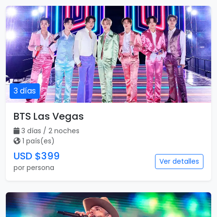
3 días
BTS Las Vegas
3 días / 2 noches
1 país(es)
USD $399
Ver detalles
por persona