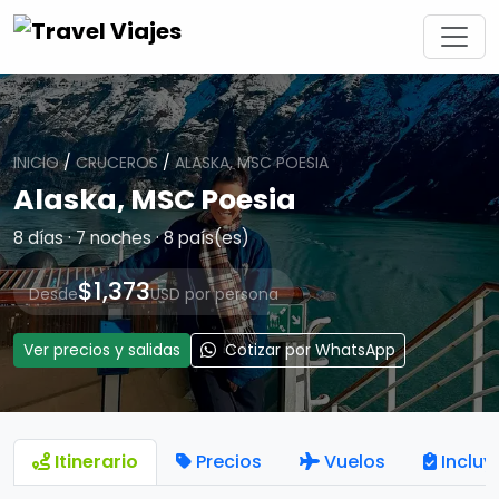
INICIO
/
CRUCEROS
/
ALASKA, MSC POESIA
Alaska, MSC Poesia
8 días · 7 noches · 8 país(es)
$1,373
Desde
USD por persona
Ver precios y salidas
Cotizar por WhatsApp
Itinerario
Precios
Vuelos
Incluy