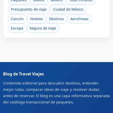
Presupuesto de viaje
Ciudad de México
Cancún
Hoteles
Destinos
Aerolíneas
Europa
Seguro de viaje
Blog de Travel Viajes
Contenido editorial para descubrir destinos, entender
mejor rutas, comparar ideas de viaje y resolver dudas
antes de reservar. El blog es una capa informativa separada
del catálogo transaccional de paquetes.