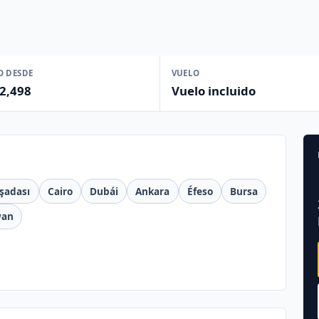
O DESDE
VUELO
2,498
Vuelo incluido
şadası
Cairo
Dubái
Ankara
Éfeso
Bursa
wan