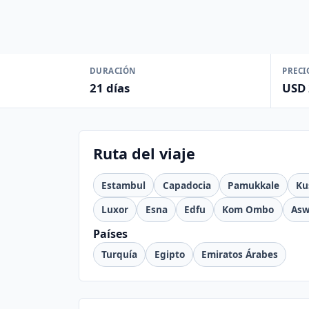
DURACIÓN
PRECI
21 días
USD 
Ruta del viaje
Estambul
Capadocia
Pamukkale
Ku
Luxor
Esna
Edfu
Kom Ombo
As
Países
Turquía
Egipto
Emiratos Árabes