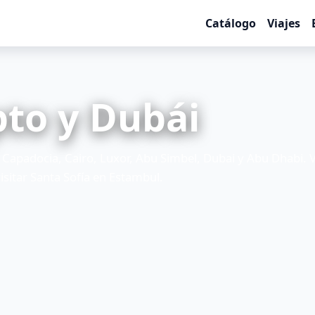
Catálogo
Viajes
pto y Dubái
Capadocia, Cairo, Luxor, Abu Simbel, Dubai y Abu Dhabi. V
isitar Santa Sofía en Estambul.