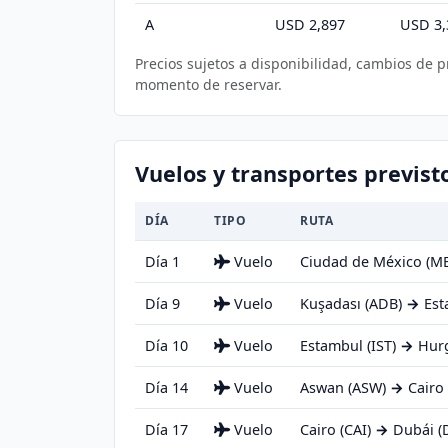
A
USD 2,897
USD 3,
Precios sujetos a disponibilidad, cambios de 
momento de reservar.
Vuelos y transportes previst
DÍA
TIPO
RUTA
Día 1
Vuelo
Ciudad de México (M
Día 9
Vuelo
Kuşadası (ADB)
→
Est
Día 10
Vuelo
Estambul (IST)
→
Hurg
Día 14
Vuelo
Aswan (ASW)
→
Cairo 
Día 17
Vuelo
Cairo (CAI)
→
Dubái (