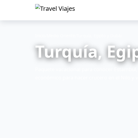
Inicio
/
Medio Oriente
/
Turquía, Egipto y Dubái
Turquía, Egi
Paquete vacacional para conocer Estambul, 
económico para hacer crucero en el Nilo y v