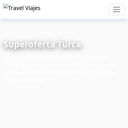
Inicio
/
Medio Oriente
/
Superoferta Turca
Superoferta Turca
Viajes grupal todo incluido volando con Turkish
Airlines. Conoce las imperdibles Maldivas turcas, la
antigua Constantinopla y Éfeso en uno de nuestros
viajes económicos.