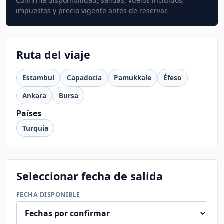
Confirma disponibilidad, salidas, vuelos incluidos,
impuestos y precio vigente antes de reservar.
Ruta del viaje
Estambul
Capadocia
Pamukkale
Éfeso
Ankara
Bursa
Países
Turquía
Seleccionar fecha de salida
FECHA DISPONIBLE