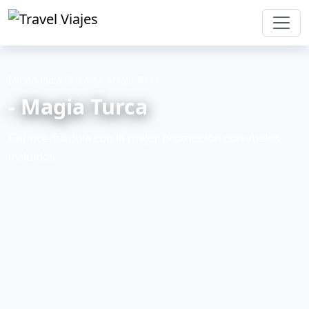
Inicio
/
Medio Oriente
/
- Magia Turca
- Magia Turca
Conoce Turquía con la mejor promoción con vuelos
incluidos.