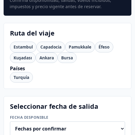
Confirma disponibilidad, salidas, vuelos incluidos,
impuestos y precio vigente antes de reservar.
Ruta del viaje
Estambul
Capadocia
Pamukkale
Éfeso
Kuşadası
Ankara
Bursa
Países
Turquía
Seleccionar fecha de salida
FECHA DISPONIBLE