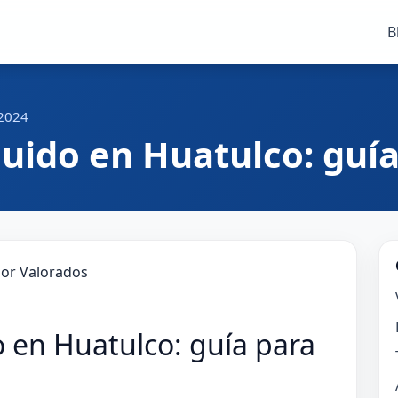
B
 2024
luido en Huatulco: guí
o en Huatulco: guía para