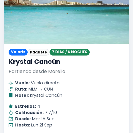
Volaris
7 DÍAS / 6 NOCHES
Paquete
Krystal Cancún
Partiendo desde Morelia
Vuelo:
Vuelo directo
Ruta:
MLM → CUN
Hotel:
Krystal Cancún
Estrellas:
4
Calificación:
7.7/10
Desde:
Mar 15 Sep
Hasta:
Lun 21 Sep