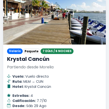
Volaris
7 DÍAS / 6 NOCHES
Paquete
Krystal Cancún
Partiendo desde Morelia
Vuelo:
Vuelo directo
Ruta:
MLM → CUN
Hotel:
Krystal Cancún
Estrellas:
4
Calificación:
7.7/10
Desde:
Sáb 29 Ago