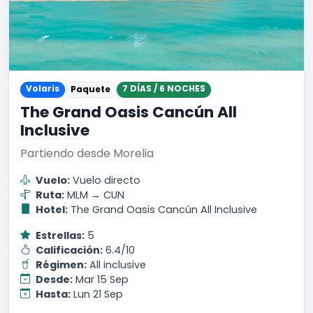
Volaris
7 DÍAS / 6 NOCHES
Paquete
The Grand Oasis Cancún All
Inclusive
Partiendo desde Morelia
Vuelo:
Vuelo directo
Ruta:
MLM → CUN
Hotel:
The Grand Oasis Cancún All Inclusive
Estrellas:
5
Calificación:
6.4/10
Régimen:
All inclusive
Desde:
Mar 15 Sep
Hasta:
Lun 21 Sep