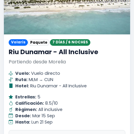
Volaris
7 DÍAS / 6 NOCHES
Paquete
Riu Dunamar - All Inclusive
Partiendo desde Morelia
Vuelo:
Vuelo directo
Ruta:
MLM → CUN
Hotel:
Riu Dunamar - All Inclusive
Estrellas:
5
Calificación:
8.5/10
Régimen:
All inclusive
Desde:
Mar 15 Sep
Hasta:
Lun 21 Sep