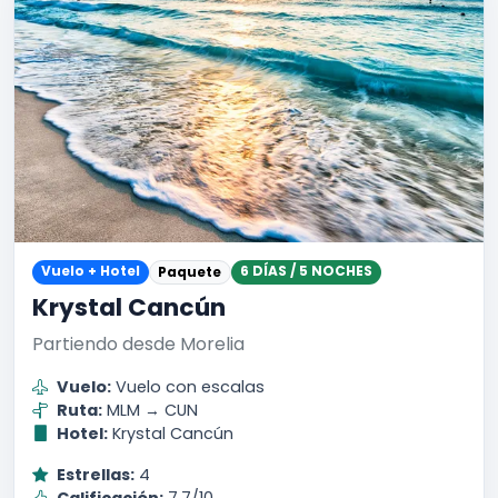
Vuelo + Hotel
6 DÍAS / 5 NOCHES
Paquete
Krystal Cancún
Partiendo desde Morelia
Vuelo:
Vuelo con escalas
Ruta:
MLM → CUN
Hotel:
Krystal Cancún
Estrellas:
4