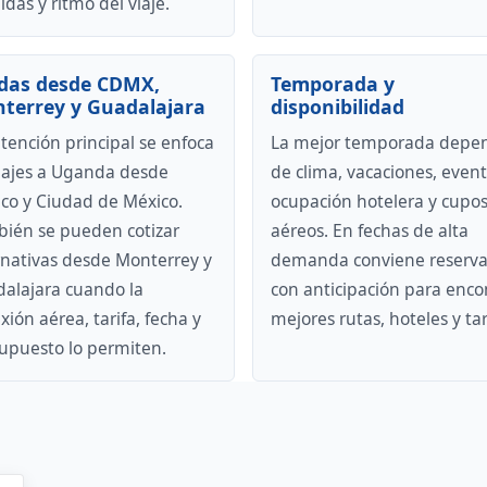
idas y ritmo del viaje.
idas desde CDMX,
Temporada y
terrey y Guadalajara
disponibilidad
ntención principal se enfoca
La mejor temporada depe
iajes a Uganda desde
de clima, vacaciones, event
co y Ciudad de México.
ocupación hotelera y cupo
ién se pueden cotizar
aéreos. En fechas de alta
rnativas desde Monterrey y
demanda conviene reserva
alajara cuando la
con anticipación para enco
xión aérea, tarifa, fecha y
mejores rutas, hoteles y tar
upuesto lo permiten.