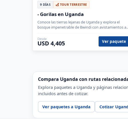
9 DÍAS
TOUR TERRESTRE
- Gorilas en Uganda
Conoce las tierras lejanas de Uganda y explora el
bosque impenetrable de Bwindi con avistamientos a
gorilas y/o chimpancés.
Desde
Ver paquete
USD 4,405
Compara Uganda con rutas relacionad
Explora paquetes a Uganda y páginas relacion
incluidos antes de cotizar.
Ver paquetes a Uganda
Cotizar Ugan