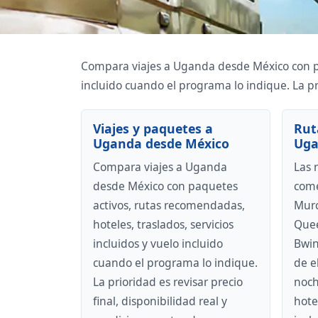
Compara viajes a Uganda desde México con paq
incluido cuando el programa lo indique. La pri
Viajes y paquetes a
Rut
Uganda desde México
Ug
Compara viajes a Uganda
Las 
desde México con paquetes
come
activos, rutas recomendadas,
Murc
hoteles, traslados, servicios
Quee
incluidos y vuelo incluido
Bwin
cuando el programa lo indique.
de e
La prioridad es revisar precio
noch
final, disponibilidad real y
hotel