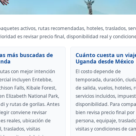
uetes activos, rutas recomendadas, hoteles, traslados, servi
oridad es revisar precio final, disponibilidad real y condicion
as más buscadas de
Cuánto cuesta un viaj
anda
Uganda desde México
rutas con mejor intención
El costo depende de
rcial incluyen Entebbe,
temporada, duración, ciud
hison Falls, Kibale Forest,
de salida, vuelos, hoteles, r
n Elizabeth National Park,
servicios incluidos, impuest
di y rutas de gorilas. Antes
disponibilidad. Para compa
legir conviene revisar
bien revisa precio final por
es reales, ubicación de
persona, equipaje, traslado
, traslados, visitas
visitas y condiciones de ca