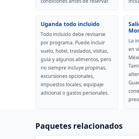
condiciones antes de reservar.
inclu
Uganda todo incluido
Sal
Mon
Todo incluido debe revisarse
La i
por programa. Puede incluir
en v
vuelo, hotel, traslados, visitas,
Méxi
guía y algunos alimentos, pero
Tamb
no siempre incluye propinas,
alte
excursiones opcionales,
Guad
impuestos locales, equipaje
cone
adicional o gastos personales.
pres
Paquetes relacionados