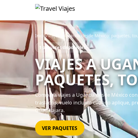
Inicio
/
Viajes a Uganda desde México: paquetes, to
1 paquetes disponibles
VIAJES A UGA
PAQUETES, TO
Compara viajes a Uganda desde México con 
traslados, vuelo incluido cuando aplique, p
Guadalajara.
VER PAQUETES