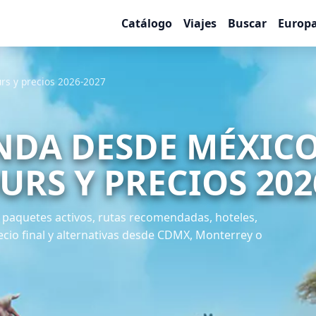
Catálogo
Viajes
Buscar
Europ
urs y precios 2026-2027
NDA DESDE MÉXICO
URS Y PRECIOS 202
paquetes activos, rutas recomendadas, hoteles,
recio final y alternativas desde CDMX, Monterrey o