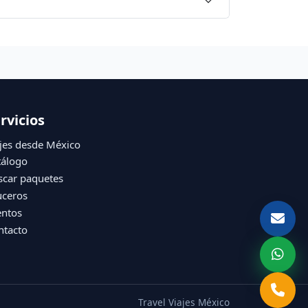
rvicios
jes desde México
tálogo
scar paquetes
uceros
entos
ntacto
Travel Viajes México