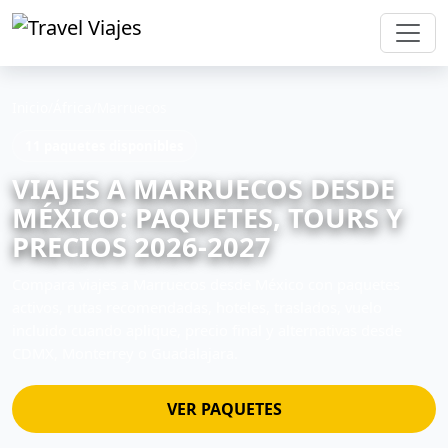
Inicio
/
África
/
Marruecos
11 paquetes disponibles
VIAJES A MARRUECOS DESDE
MÉXICO: PAQUETES, TOURS Y
PRECIOS 2026-2027
Compara viajes a Marruecos desde México con paquetes
activos, rutas recomendadas, hoteles, traslados, vuelo
incluido cuando aplique, precio final y alternativas desde
CDMX, Monterrey o Guadalajara.
VER PAQUETES