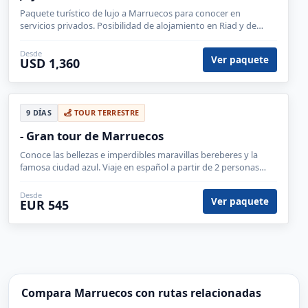
Paquete turístico de lujo a Marruecos para conocer en
servicios privados. Posibilidad de alojamiento en Riad y de
extensión al desierto para pasar la noche en una jaima de lujo.
Desde
Ver paquete
USD 1,360
9 DÍAS
TOUR TERRESTRE
- Gran tour de Marruecos
Conoce las bellezas e imperdibles maravillas bereberes y la
famosa ciudad azul. Viaje en español a partir de 2 personas
viajando juntas.
Desde
Ver paquete
EUR 545
Compara Marruecos con rutas relacionadas