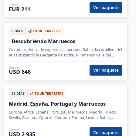
Desde
Ver paquete
EUR 211
8 DÍAS
TOUR TERRESTRE
- Descubriendo Marruecos
Circuito turístico de experiencia bereber: Rabat, la cordillera del
atlas cruzando la Garganta de Todra, el inmenso valle del
Dades y el árido desierto de Ouarzazate.
Desde
Ver paquete
USD 646
21 DÍAS
TOUR TERRESTRE
Madrid, España, Portugal y Marruecos
Europa, África, España, Portugal, Marruecos, Madrid, Toledo,
Sevilla, Granada, Oporto, Coimbra, Fatima, Lisboa, Rabat,
Tánger, Fez, Casablanca, Meknes, Marrakech, Ronda, Tarifa
Desde
Ver paquete
USD 2,935