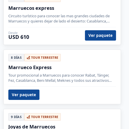
Marruecos express
Circuito turístico para conocer las mas grandes ciudades de
Marruecos y quieres dejar de lado el desierto: Casablanca,
Marrackech y Fes. Servicios en media pensión.
Desde
Ver paquete
USD 610
8 DÍAS
TOUR TERRESTRE
Marrueco Express
Tour promocional a Marruecos para conocer Rabat, Tánger,
Fez, Casablanca, Beni Mellal, Meknes y todos sus atractivos
turísticos. Servicio de media pensión.
Ver paquete
9 DÍAS
TOUR TERRESTRE
Joyas de Marruecos