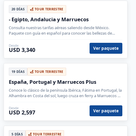
20 DÍAS
TOUR TERRESTRE
- Egipto, Andalucia y Marruecos
Consulta nuestras tarifas aéreas saliendo desde México.
Paquete con guía en español para conocer las bellezas de
Marruecos con posibilidad de dormir en desierto.
Desde
Ver paquete
USD 3,340
19 DÍAS
TOUR TERRESTRE
España, Portugal y Marruecos Plus
Conoce lo clásico de la península Ibérica, Fátima en Portugal, la
Alhambra en Costa del sol, luego cruza en ferry a Marruecos y
descubre los secretos del desierto del Sahara.
Desde
Ver paquete
USD 2,597
5 DÍAS
TOUR TERRESTRE