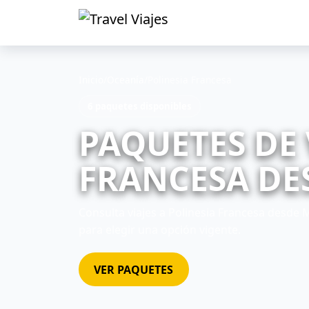
Inicio
/
Oceanía
/
Polinesia Francesa
6 paquetes disponibles
PAQUETES DE 
FRANCESA DES
Consulta viajes a Polinesia Francesa desde M
para elegir una opción vigente.
VER PAQUETES