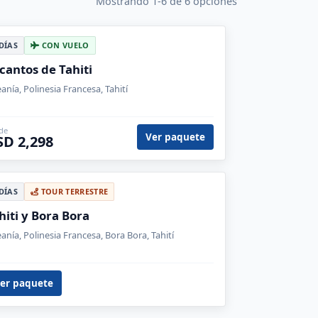
Mostrando 1-6 de 6 opciones
 DÍAS
CON VUELO
cantos de Tahiti
anía, Polinesia Francesa, Tahití
de
Ver paquete
SD 2,298
 DÍAS
TOUR TERRESTRE
hiti y Bora Bora
anía, Polinesia Francesa, Bora Bora, Tahití
er paquete