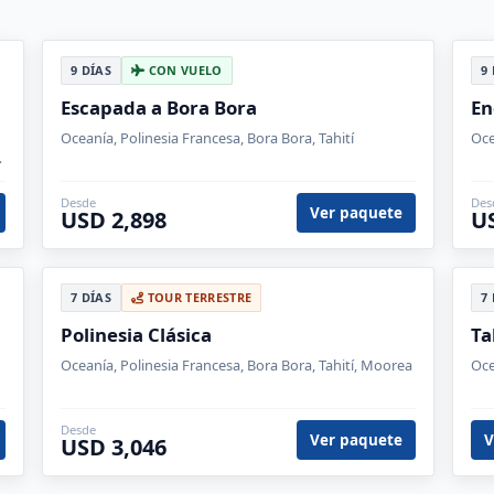
9 DÍAS
CON VUELO
9
Escapada a Bora Bora
En
Oceanía, Polinesia Francesa, Bora Bora, Tahití
Oce
Desde
Des
Ver paquete
USD 2,898
U
7 DÍAS
TOUR TERRESTRE
7
Polinesia Clásica
Ta
Oceanía, Polinesia Francesa, Bora Bora, Tahití, Moorea
Oce
Desde
Ver paquete
V
USD 3,046