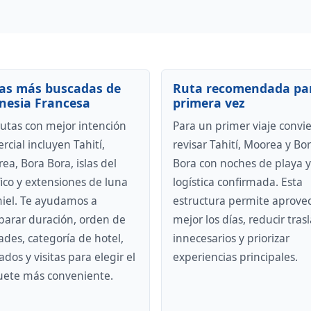
as más buscadas de
Ruta recomendada pa
inesia Francesa
primera vez
rutas con mejor intención
Para un primer viaje convi
rcial incluyen Tahití,
revisar Tahití, Moorea y Bo
ea, Bora Bora, islas del
Bora con noches de playa y
fico y extensiones de luna
logística confirmada. Esta
iel. Te ayudamos a
estructura permite aprove
arar duración, orden de
mejor los días, reducir tras
ades, categoría de hotel,
innecesarios y priorizar
ados y visitas para elegir el
experiencias principales.
ete más conveniente.