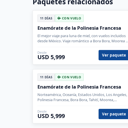
Paquetes relacionados
11 DÍAS
CON VUELO
Enamórate de la Polinesia Francesa
El mejor viaje para luna de miel, con vuelos incluidos
desde México. Viaje romántico a Bora Bora, Moorea y
Rangiroa.
Desde
Ver paquete
USD 5,999
11 DÍAS
CON VUELO
Enamórate de la Polinesia Francesa
Norteamérica, Oceanía, Estados Unidos, Los Angeles,
Polinesia Francesa, Bora Bora, Tahití, Moorea,
Rangiroa
Desde
Ver paquete
USD 5,999