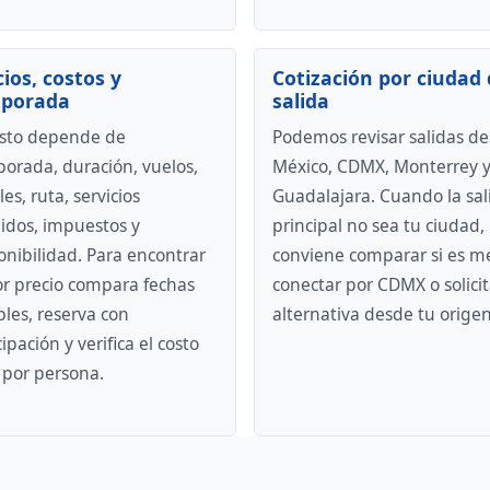
cios, costos y
Cotización por ciudad 
porada
salida
osto depende de
Podemos revisar salidas d
orada, duración, vuelos,
México, CDMX, Monterrey 
es, ruta, servicios
Guadalajara. Cuando la sal
uidos, impuestos y
principal no sea tu ciudad,
onibilidad. Para encontrar
conviene comparar si es m
r precio compara fechas
conectar por CDMX o solicit
ibles, reserva con
alternativa desde tu origen
ipación y verifica el costo
l por persona.