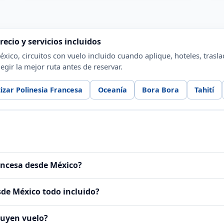
ecio y servicios incluidos
ico, circuitos con vuelo incluido cuando aplique, hoteles, traslad
egir la mejor ruta antes de reservar.
izar Polinesia Francesa
Oceanía
Bora Bora
Tahití
ancesa desde México?
sde México todo incluido?
luyen vuelo?