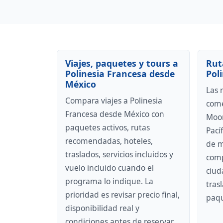
Viajes, paquetes y tours a
Rut
Polinesia Francesa desde
Pol
México
Las 
Compara viajes a Polinesia
come
Francesa desde México con
Moor
paquetes activos, rutas
Pací
recomendadas, hoteles,
de m
traslados, servicios incluidos y
comp
vuelo incluido cuando el
ciud
programa lo indique. La
trasl
prioridad es revisar precio final,
paqu
disponibilidad real y
condiciones antes de reservar.