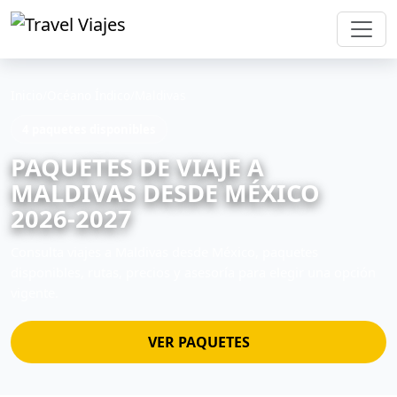
Inicio
/
Océano Índico
/
Maldivas
4 paquetes disponibles
PAQUETES DE VIAJE A
MALDIVAS DESDE MÉXICO
2026-2027
Consulta viajes a Maldivas desde México, paquetes
disponibles, rutas, precios y asesoría para elegir una opción
vigente.
VER PAQUETES