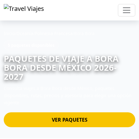
Inicio
/
Oceanía
/
Polinesia Francesa
/
Bora Bora
5 paquetes disponibles
PAQUETES DE VIAJE A BORA
BORA DESDE MÉXICO 2026-
2027
Consulta viajes a Bora Bora desde México, paquetes
disponibles, rutas, precios y asesoría para elegir una opción
vigente.
VER PAQUETES