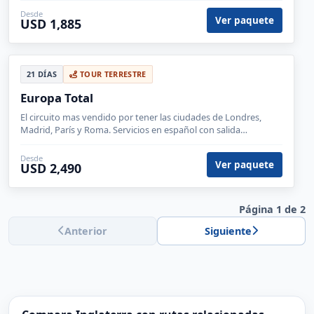
Desde
Ver paquete
USD 1,450
14 DÍAS
TOUR TERRESTRE
Europa Cosmopolita
Europa, Alemania, Bélgica, España, Francia, Holanda, Inglaterra,
Burdeos, París, Madrid, Londres, Bruselas, Brujas, La Haya,
Ámsterdam, Frankfurt, Colonia
Desde
Ver paquete
USD 1,710
29 DÍAS
TOUR TERRESTRE
Gran Tour Europeo