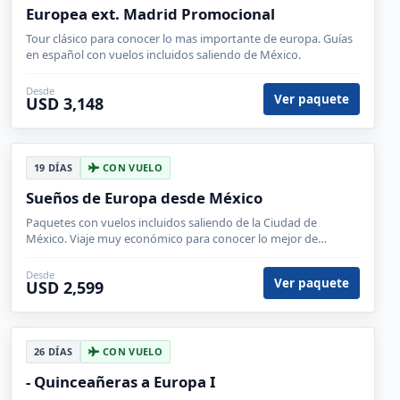
18 DÍAS
CON VUELO
Magia Europea ext. Madrid Promocional
Europa, Austria, Alemania, Bélgica, España, Francia, Inglaterra,
Italia, Luxemburgo, Suiza, París, Heidelberg, Innsbruck,
Venecia, Florencia, Roma, Madrid, Londres, Brujas, Frankfurt,
Padua, Lucerna, Zurich, Luxemburgo
Desde
Ver paquete
USD 2,848
18 DÍAS
CON VUELO
Europea ext. Madrid Promocional
Tour clásico para conocer lo mas importante de europa. Guías
en español con vuelos incluidos saliendo de México.