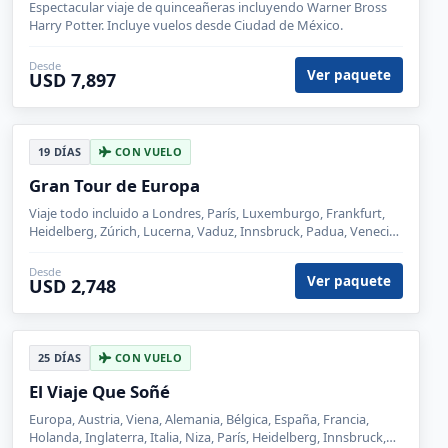
Desde
Ver paquete
USD 3,148
19 DÍAS
CON VUELO
Sueños de Europa desde México
Paquetes con vuelos incluidos saliendo de la Ciudad de
México. Viaje muy económico para conocer lo mejor de
europa.
Desde
Ver paquete
USD 2,599