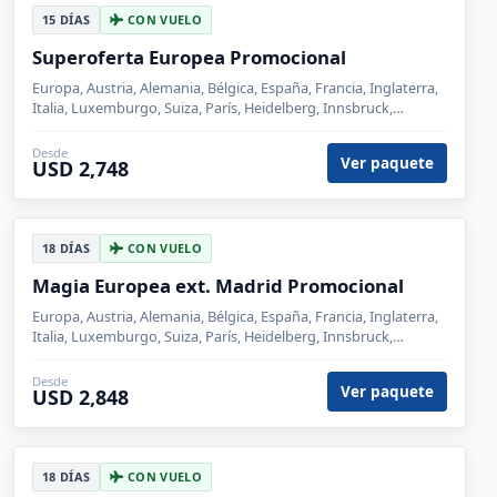
Ciudades de Vanguardia
Europa, Bélgica, Francia, Holanda, Inglaterra, Calais, París,
Londres, Bruselas, Brujas, Roterdam, La Haya, Ámsterdam
Desde
Ver paquete
USD 2,248
15 DÍAS
CON VUELO
Superoferta Europea Promocional
Europa, Austria, Alemania, Bélgica, España, Francia, Inglaterra,
Italia, Luxemburgo, Suiza, París, Heidelberg, Innsbruck,
Venecia, Florencia, Roma, Madrid, Londres, Brujas, Frankfurt,
Padua, Lucerna, Zurich, Luxemburgo
Desde
Ver paquete
USD 2,748