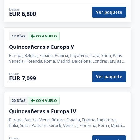
26 DÍAS
CON VUELO
- Quinceañeras a Europa I
Espectacular viaje de quinceañeras incluyendo Warner Bross
Harry Potter. Incluye vuelos desde Ciudad de México.
Desde
Ver paquete
USD 7,897
19 DÍAS
CON VUELO
Gran Tour de Europa
Viaje todo incluido a Londres, París, Luxemburgo, Frankfurt,
Heidelberg, Zúrich, Lucerna, Vaduz, Innsbruck, Padua, Venecia,
Florencia, Roma, Pisa, Niza, Barcelona, Zaragoza, Madr
Desde
Ver paquete
USD 2,748