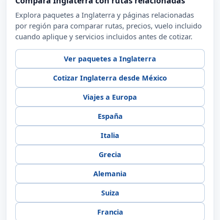
Europa, Alemania, España, Francia, Italia, Reino Unido,
República Checa, Hungria, Praga, Viena, Budapest, Eslovaquia,
Eslovenia, Bratislava, Bélgica, Bruselas, La Haya, Amberes,
Ver paquete
10 DÍAS
TOUR TERRESTRE
Londres, París y Ámsterdam Con Brujas
Circuito turístico para conocer las bellezas del rio Sena y el
Benelux, pase a por los canales de Ámsterdam, conoce el
palacio de Versalles.
Desde
Ver paquete
USD 1,095