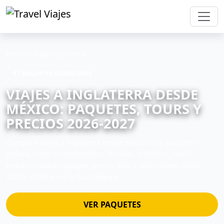
Inicio
/
Europa
/
Inglaterra
47 paquetes disponibles
VIAJES A INGLATERRA DESDE
MÉXICO: PAQUETES, TOURS Y
PRECIOS 2026-2027
Compara viajes a Inglaterra desde México con paquetes
activos, rutas recomendadas, hoteles, traslados, vuelo
incluido cuando aplique, precio final y alternativas desde
CDMX, Monterrey o Guadalajara.
VER PAQUETES