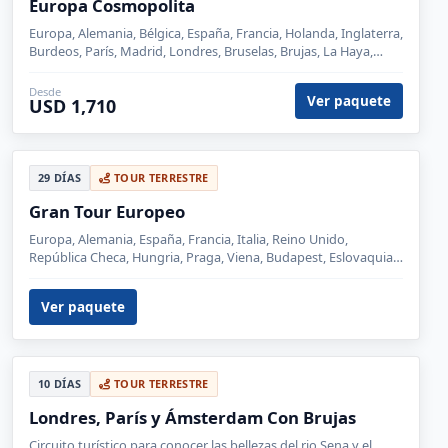
Magia Europea
VIAJE DE MÉXICO A INGLATERRA, BÉLGICA, FRANCIA,
LUXEMBURGO, ALEMANIA, SUIZA, LIECHTENSTEIN, AUSTRIA,
ITALIA.
Desde
Ver paquete
USD 2,748
18 DÍAS
TOUR TERRESTRE
Gran Tour de Europa
Londres, París, Luxemburgo, Rin, Frankfurt, Heidelberg,
Basilea, Zúrich, Lucerna, Vaduz, Innsbruck, Padua, Venecia,
Florencia, Roma, Pisa, Niza, Barcelona, Zaragoza, Madrid.
Desde
Ver paquete
USD 2,549