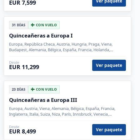
25 DÍAS
CON VUELO
El Viaje Que Soñé
Europa, Austria, Viena, Alemania, Bélgica, España, Francia,
Holanda, Inglaterra, Italia, Niza, París, Heidelberg, Innsbruck,
Venecia, Florencia, Roma, Madrid, Zaragoza, Barcelona,
Londres, Brujas, Ámsterdam, Pisa, Salzburgo
Desde
Ver paquete
EUR 6,800
17 DÍAS
CON VUELO
Quinceañeras a Europa V
Europa, Bélgica, España, Francia, Inglaterra, Italia, Suiza, París,
Venecia, Florencia, Roma, Madrid, Barcelona, Londres, Brujas,
Lucerna, Siena
Desde
Ver paquete