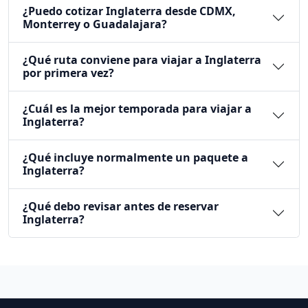
Ver paquete
USD 1,885
21 DÍAS
TOUR TERRESTRE
Europa Total
El circuito mas vendido por tener las ciudades de Londres,
Madrid, París y Roma. Servicios en español con salida
garantizada a partir de 2 personas.
Desde
Ver paquete
USD 2,490
Página 1 de 2
Anterior
Siguiente