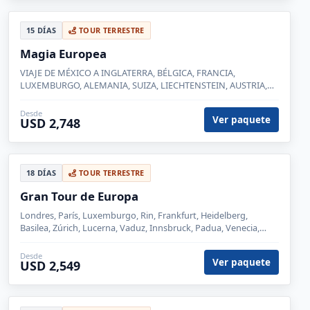
EUR 7,099
20 DÍAS
CON VUELO
Quinceañeras a Europa IV
Europa, Austria, Viena, Bélgica, España, Francia, Inglaterra,
Italia, Suiza, París, Innsbruck, Venecia, Florencia, Roma, Madrid,
Zaragoza, Barcelona, Londres, Brujas, Lucerna, Siena
Desde
Ver paquete
EUR 7,599
31 DÍAS
CON VUELO
Quinceañeras a Europa I
Europa, República Checa, Austria, Hungria, Praga, Viena,