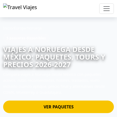
Inicio
/
Europa
/
Noruega
5 paquetes disponibles
VIAJES A NORUEGA DESDE
MÉXICO: PAQUETES, TOURS Y
PRECIOS 2026-2027
Compara viajes a Noruega desde México con paquetes
activos, rutas recomendadas, hoteles, traslados, vuelo
incluido cuando aplique, precio final y alternativas desde
CDMX, Monterrey o Guadalajara.
VER PAQUETES