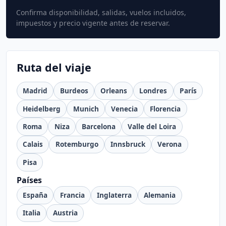
Confirma disponibilidad, salidas, vuelos incluidos,
impuestos y precio vigente antes de reservar.
Ruta del viaje
Madrid
Burdeos
Orleans
Londres
París
Heidelberg
Munich
Venecia
Florencia
Roma
Niza
Barcelona
Valle del Loira
Calais
Rotemburgo
Innsbruck
Verona
Pisa
Países
España
Francia
Inglaterra
Alemania
Italia
Austria