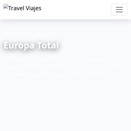
Inicio
/
Europa
/
Europa Total
Europa Total
El circuito mas vendido por tener las ciudades de
Londres, Madrid, París y Roma. Servicios en español
con salida garantizada a partir de 2 personas.