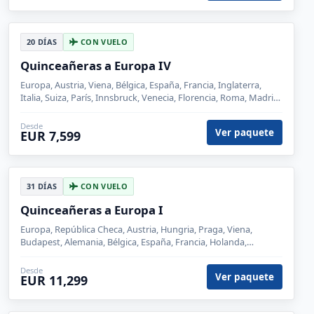
20 DÍAS
CON VUELO
Quinceañeras a Europa IV
Europa, Austria, Viena, Bélgica, España, Francia, Inglaterra,
Italia, Suiza, París, Innsbruck, Venecia, Florencia, Roma, Madrid,
Zaragoza, Barcelona, Londres, Brujas, Lucerna, Siena
Desde
Ver paquete
EUR 7,599
31 DÍAS
CON VUELO
Quinceañeras a Europa I
Europa, República Checa, Austria, Hungria, Praga, Viena,
Budapest, Alemania, Bélgica, España, Francia, Holanda,
Inglaterra, Italia, Suiza, París, Innsbruck, Venecia, Florencia,
Roma, Milan, Madrid, Zaragoza, Barcelona, Londres, Brujas,
Desde
Ver paquete
EUR 11,299
Ámsterdam, Frankfurt, Pisa, Lucerna, Nuremberg, Siena,
Salzburgo