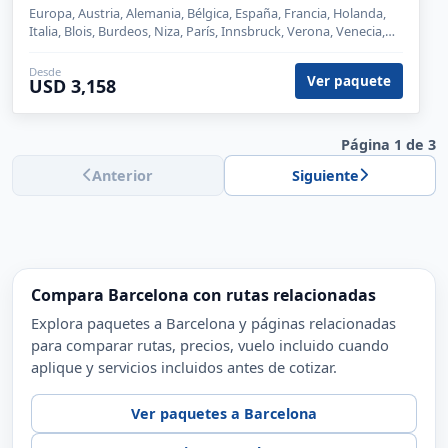
Europa, Austria, Alemania, Bélgica, España, Francia, Holanda,
Italia, Blois, Burdeos, Niza, París, Innsbruck, Verona, Venecia,
Florencia, Roma, Rotemburgo, Madrid, Zaragoza, Barcelona,
Brujas, Ámsterdam, Frankfurt, Pisa, Colonia, Burgos
Desde
Ver paquete
USD 3,158
Página 1 de 3
Anterior
Siguiente
Compara Barcelona con rutas relacionadas
Explora paquetes a Barcelona y páginas relacionadas
para comparar rutas, precios, vuelo incluido cuando
aplique y servicios incluidos antes de cotizar.
Ver paquetes a Barcelona