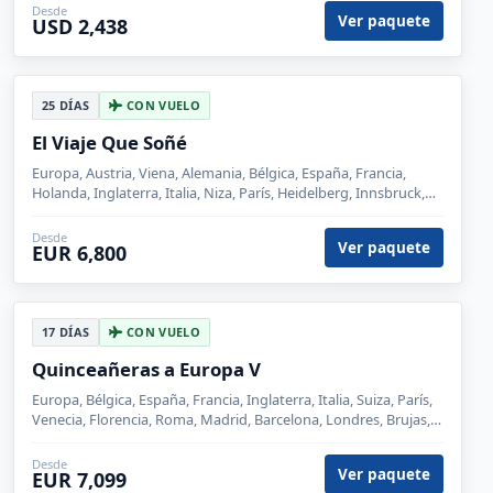
Desde
Ver paquete
USD 2,438
25 DÍAS
CON VUELO
El Viaje Que Soñé
Europa, Austria, Viena, Alemania, Bélgica, España, Francia,
Holanda, Inglaterra, Italia, Niza, París, Heidelberg, Innsbruck,
Venecia, Florencia, Roma, Madrid, Zaragoza, Barcelona,
Londres, Brujas, Ámsterdam, Pisa, Salzburgo
Desde
Ver paquete
EUR 6,800
17 DÍAS
CON VUELO
Quinceañeras a Europa V
Europa, Bélgica, España, Francia, Inglaterra, Italia, Suiza, París,
Venecia, Florencia, Roma, Madrid, Barcelona, Londres, Brujas,
Lucerna, Siena
Desde
Ver paquete
EUR 7,099