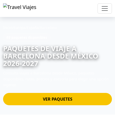
Inicio
/
Europa
/
España
/
Barcelona
69 paquetes disponibles
PAQUETES DE VIAJE A
BARCELONA DESDE MÉXICO
2026-2027
Consulta viajes a Barcelona desde México, paquetes
disponibles, rutas, precios y asesoría para elegir una opción
vigente.
VER PAQUETES