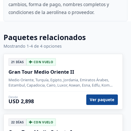
cambios, forma de pago, nombres completos y
condiciones de la aerolínea o proveedor.
Paquetes relacionados
Mostrando 1-4 de 4 opciones
21 DÍAS
CON VUELO
Gran Tour Medio Oriente II
Medio Oriente, Turquía, Egipto, Jordania, Emiratos Árabes,
Estambul, Capadocia, Cairo, Luxor, Aswan, Esna, Edfu, Kom
Ombo, Amman, Petra, Wadi Rum, Madaba, Aqaba, Ankara,
Dubái, Monte Nebo
Desde
Ver paquete
USD 2,898
22 DÍAS
CON VUELO