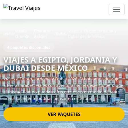
Medio
Emiratos
Viajes a Egipto, Jordania y
Inicio
/
/
/
Dubái
/
Oriente
Árabes
Dubai desde México
4 paquetes disponibles
VIAJES A EGIPTO, JORDANIA Y
DUBAI DESDE MÉXICO
Viajes a Egipto, Jordania y Dubai 2026. Si hablamos de viajes
a tierras árabes, viajes con aventuras en el desierto, pero que
al mismo tiempo puedan ofrecerte oasis en medio de tanta
arena solamente podrías pensar en éste tour.
VER PAQUETES