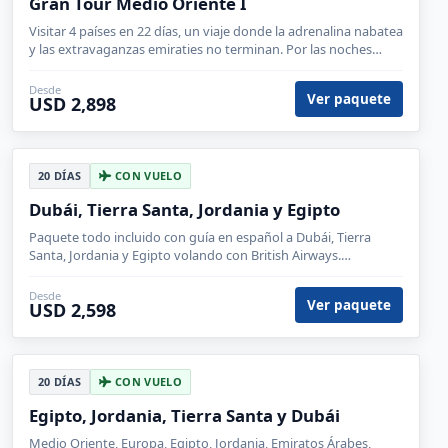
Gran Tour Medio Oriente I
Visitar 4 países en 22 días, un viaje donde la adrenalina nabatea
y las extravaganzas emiraties no terminan. Por las noches
podrás reservar cenas en los lugares mas exclusivos.
Desde
Ver paquete
USD 2,898
20 DÍAS
CON VUELO
Dubái, Tierra Santa, Jordania y Egipto
Paquete todo incluido con guía en español a Dubái, Tierra
Santa, Jordania y Egipto volando con British Airways.
¨Posibilidad de contratar tours opcionales.
Desde
Ver paquete
USD 2,598
20 DÍAS
CON VUELO
Egipto, Jordania, Tierra Santa y Dubái
Medio Oriente, Europa, Egipto, Jordania, Emiratos Árabes,