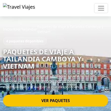
Paquetes de Viaje a Tailandia Camboya y
Inicio
/
Asia
/
Tailandia
/
Vietnam
4 paquetes disponibles
PAQUETES DE VIAJE A
TAILANDIA CAMBOYA Y
VIETNAM
¿Viajar a Vietnam o viajar a Camboya? Es una difícil decisión.
Son dos países que enamoran por su belleza, su
espiritualidad y el exotismo que desprenden.
VER PAQUETES