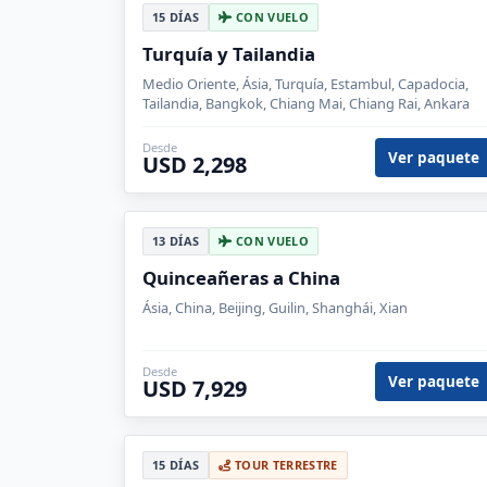
15 DÍAS
CON VUELO
Turquía y Tailandia
Medio Oriente, Ásia, Turquía, Estambul, Capadocia,
Tailandia, Bangkok, Chiang Mai, Chiang Rai, Ankara
Desde
Ver paquete
USD 2,298
13 DÍAS
CON VUELO
Quinceañeras a China
Ásia, China, Beijing, Guilin, Shanghái, Xian
Desde
Ver paquete
USD 7,929
15 DÍAS
TOUR TERRESTRE