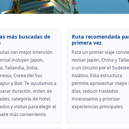
as más buscadas de
Ruta recomendada pa
a
primera vez
rutas con mejor intención
Para un primer viaje convi
rcial incluyen Japón,
revisar Japón, China y Tail
a, Tailandia, India,
o un circuito por el Sudest
nesia, Corea del Sur,
Asiático. Esta estructura
apur y Bali. Te ayudamos a
permite aprovechar mejor 
arar duración, orden de
días, reducir traslados
ades, categoría de hotel,
innecesarios y priorizar
ados y visitas para elegir el
experiencias principales.
ete más conveniente.