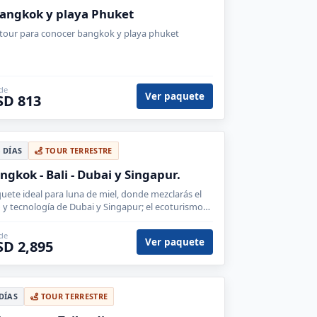
Bangkok y playa Phuket
tour para conocer bangkok y playa phuket
de
Ver paquete
SD 813
4 DÍAS
TOUR TERRESTRE
ngkok - Bali - Dubai y Singapur.
uete ideal para luna de miel, donde mezclarás el
o y tecnología de Dubai y Singapur; el ecoturismo
Tailandia y tiempo para disfrutar las paradisiacas
yas de Bali.
de
Ver paquete
SD 2,895
 DÍAS
TOUR TERRESTRE