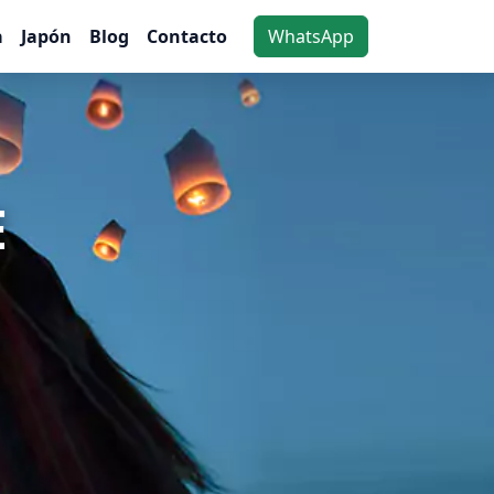
a
Japón
Blog
Contacto
WhatsApp
E