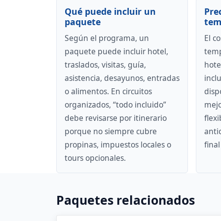
Qué puede incluir un
Pre
paquete
tem
Según el programa, un
El c
paquete puede incluir hotel,
temp
traslados, visitas, guía,
hotel
asistencia, desayunos, entradas
incl
o alimentos. En circuitos
disp
organizados, “todo incluido”
mejo
debe revisarse por itinerario
flex
porque no siempre cubre
antic
propinas, impuestos locales o
fina
tours opcionales.
Paquetes relacionados