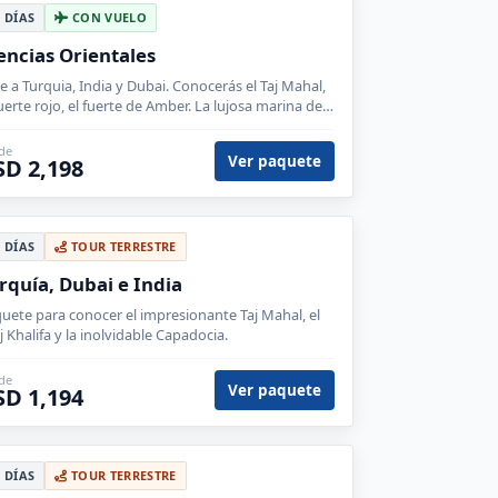
0 DÍAS
CON VUELO
encias Orientales
je a Turquia, India y Dubai. Conocerás el Taj Mahal,
fuerte rojo, el fuerte de Amber. La lujosa marina de
ai y el colorido bazar de las especies en Estambul.
de
Ver paquete
SD 2,198
9 DÍAS
TOUR TERRESTRE
rquía, Dubai e India
uete para conocer el impresionante Taj Mahal, el
j Khalifa y la inolvidable Capadocia.
de
Ver paquete
SD 1,194
3 DÍAS
TOUR TERRESTRE