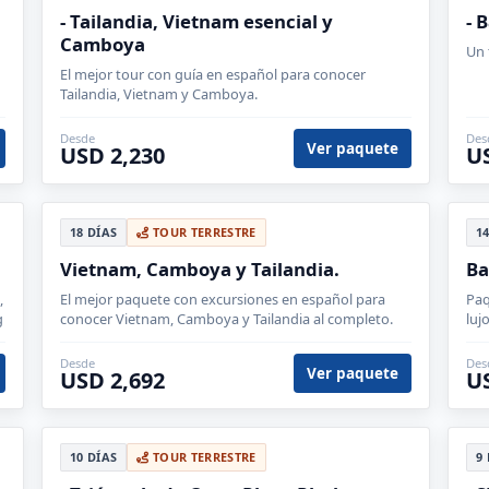
- Tailandia, Vietnam esencial y
- 
Camboya
Un 
d
El mejor tour con guía en español para conocer
Tailandia, Vietnam y Camboya.
Desde
Des
Ver paquete
USD 2,230
U
18 DÍAS
TOUR TERRESTRE
1
Vietnam, Camboya y Tailandia.
Ba
,
El mejor paquete con excursiones en español para
Paq
g
conocer Vietnam, Camboya y Tailandia al completo.
luj
de 
pla
Desde
Des
Ver paquete
USD 2,692
U
10 DÍAS
TOUR TERRESTRE
9