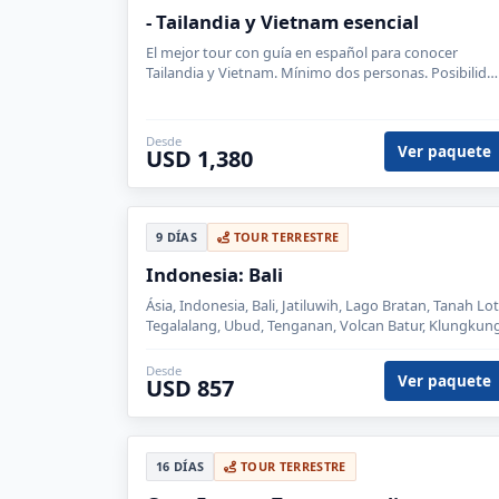
- Tailandia y Vietnam esencial
El mejor tour con guía en español para conocer
Tailandia y Vietnam. Mínimo dos personas. Posibilida
de extensión a Phuket 3 noches.
Desde
Ver paquete
USD 1,380
9 DÍAS
TOUR TERRESTRE
Indonesia: Bali
Ásia, Indonesia, Bali, Jatiluwih, Lago Bratan, Tanah Lot
Tegalalang, Ubud, Tenganan, Volcan Batur, Klungkun
Desde
Ver paquete
USD 857
16 DÍAS
TOUR TERRESTRE