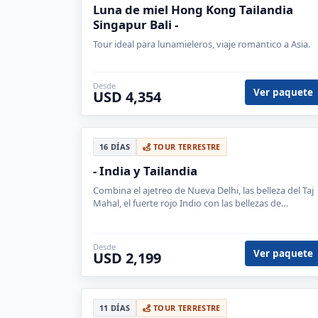
Luna de miel Hong Kong Tailandia
Singapur Bali -
Tour ideal para lunamieleros, viaje romantico a Asia.
Desde
Ver paquete
USD 4,354
16 DÍAS
TOUR TERRESTRE
- India y Tailandia
Combina el ajetreo de Nueva Delhi, las belleza del Taj
Mahal, el fuerte rojo Indio con las bellezas de
Tailandia, visita el gran palacio y hasta un
campamento de elefantes.
Desde
Ver paquete
USD 2,199
11 DÍAS
TOUR TERRESTRE