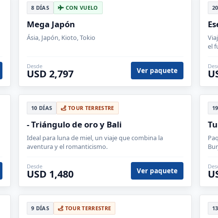
8 DÍAS
CON VUELO
2
Mega Japón
Es
Ásia, Japón, Kioto, Tokio
Via
el 
Dub
Desde
Des
Ver paquete
USD 2,797
U
10 DÍAS
TOUR TERRESTRE
1
- Triángulo de oro y Bali
Tu
Ideal para luna de miel, un viaje que combina la
Paq
aventura y el romanticismo.
Bur
Desde
Des
Ver paquete
USD 1,480
U
9 DÍAS
TOUR TERRESTRE
1