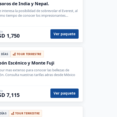
soros de India y Nepal.
te interesa la posibilidad de sobrevolar el Everest, al
mo tiempo de conocer los impresionantes
acios, fuertes y templos indios, este tour es para tí.
de
Ver paquete
SD 1,750
9 DÍAS
TOUR TERRESTRE
pón Escénico y Monte Fuji
tour mas extenso para conocer las bellezas de
ón. Consulta nuestras tarifas aéras desde México
de
Ver paquete
SD 7,115
 DÍAS
TOUR TERRESTRE