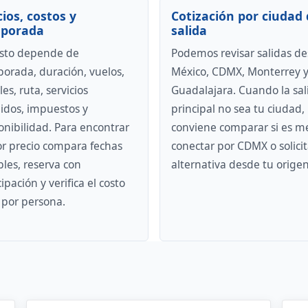
cios, costos y
Cotización por ciudad 
porada
salida
osto depende de
Podemos revisar salidas d
orada, duración, vuelos,
México, CDMX, Monterrey 
es, ruta, servicios
Guadalajara. Cuando la sal
uidos, impuestos y
principal no sea tu ciudad,
onibilidad. Para encontrar
conviene comparar si es m
r precio compara fechas
conectar por CDMX o solicit
ibles, reserva con
alternativa desde tu origen
ipación y verifica el costo
l por persona.