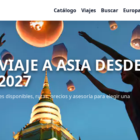
Catálogo
Viajes
Buscar
Europ
VIAJE A ASIA DESD
2027
s disponibles, rutas, precios y asesoría para elegir una