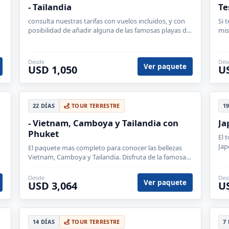
- Tailandia
Te
consulta nuestras tarifas con vuelos incluidos, y con
Si 
posibilidad de añadir alguna de las famosas playas de
mis
Phuket, Krabi. Koh Samui o Phi phi.
pal
Desde
Des
Ver paquete
USD 1,050
U
22 DÍAS
TOUR TERRESTRE
1
- Vietnam, Camboya y Tailandia con
Ja
Phuket
El 
Jap
El paquete mas completo para conocer las bellezas
Vietnam, Camboya y Tailandia. Disfruta de la famosa
playa de phuket.
Desde
Des
Ver paquete
USD 3,064
U
14 DÍAS
TOUR TERRESTRE
7