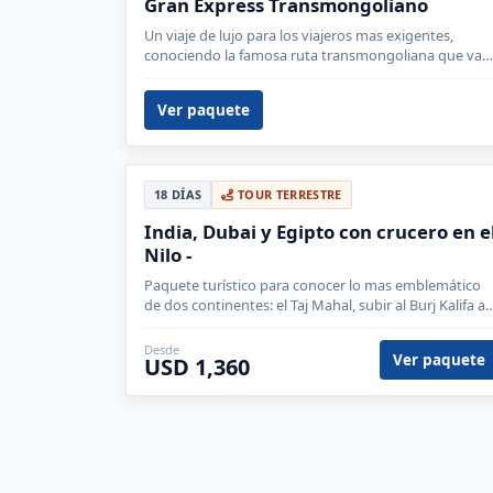
Gran Express Transmongoliano
Un viaje de lujo para los viajeros mas exigentes,
conociendo la famosa ruta transmongoliana que va
de Moscú a Beijing, cruzando Mongolia, Siberia.
Ver paquete
18 DÍAS
TOUR TERRESTRE
India, Dubai y Egipto con crucero en e
Nilo -
Paquete turístico para conocer lo mas emblemático
de dos continentes: el Taj Mahal, subir al Burj Kalifa al
piso 124 y navegar por el río Nilo.
Desde
Ver paquete
USD 1,360