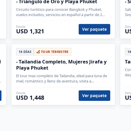
- Triángulo de Oro y Playa Phuket
- 
Circuito turístico para conocer Bangkok y Phuket,
Sal
vuelos incluidos, servicios en español a partir de 2
Sin
personas.
Desde
Des
Ver paquete
USD 1,321
U
14 DÍAS
TOUR TERRESTRE
1
l
- Tailandia Completo, Mujeres Jirafa y
Ta
Playa Phuket
Con
des
El tour mas completo de Tailandia, ideal para luna de
pro
miel, romántico y lleno de aventura, visita a
santuarios de elefantes, y conocer la famosas mujeres
jirafa.
Desde
Des
Ver paquete
USD 1,448
U