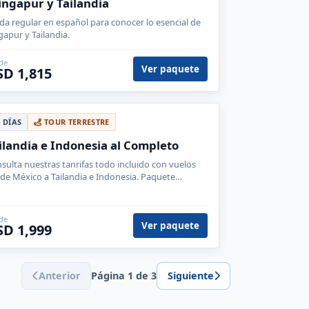
Singapur y Tailandia
ida regular en español para conocer lo esencial de
gapur y Tailandia.
de
Ver paquete
SD 1,815
4 DÍAS
TOUR TERRESTRE
ilandia e Indonesia al Completo
sulta nuestras tanrifas todo incluido con vuelos
de México a Tailandia e Indonesia. Paquete
mocional ideal para luna de miel.
de
Ver paquete
SD 1,999
Anterior
Página 1 de 3
Siguiente