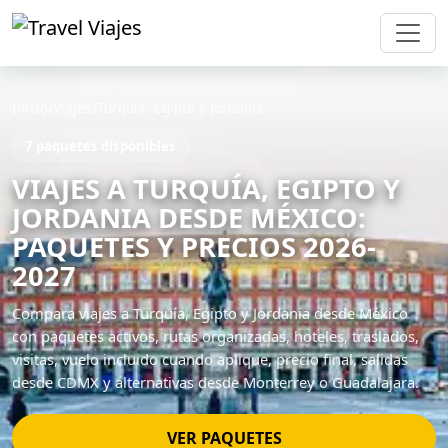
Inicio
/
Viajes
/
Turquía, Egipto y Jordania
7 paquetes disponibles
VIAJES A TURQUÍA, EGIPTO Y
JORDANIA DESDE MÉXICO:
PAQUETES Y PRECIOS 2026-
2027
Compara viajes a Turquía, Egipto y Jordania desde México
con paquetes activos, rutas organizadas, hoteles, traslados,
visitas, vuelo incluido cuando aplique, precio final, salidas
desde CDMX y alternativas desde Monterrey o Guadalajara.
VER PAQUETES