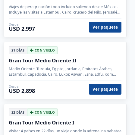
Viajes de peregrinación todo incluido saliendo desde México.
Incluye las visitas a Estambul, Cairo, crucero del Nilo, Jerusalén
y Petra.
Desde
Ver paquete
USD 2,997
21 DÍAS
CON VUELO
Gran Tour Medio Oriente II
Medio Oriente, Turquía, Egipto, Jordania, Emiratos Árabes,
Estambul, Capadocia, Cairo, Luxor, Aswan, Esna, Edfu, Kom
Ombo, Amman, Petra, Wadi Rum, Madaba, Aqaba, Ankara,
Dubái, Monte Nebo
Desde
Ver paquete
USD 2,898
22 DÍAS
CON VUELO
Gran Tour Medio Oriente I
Visitar 4 países en 22 días, un viaje donde la adrenalina nabatea