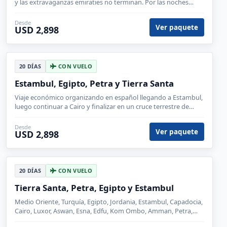
y las extravaganzas emiraties no terminan. Por las noches
podrás reservar cenas en los lugares mas exclusivos.
Desde
Ver paquete
USD 2,898
20 DÍAS
CON VUELO
Estambul, Egipto, Petra y Tierra Santa
Viaje económico organizando en español llegando a Estambul,
luego continuar a Cairo y finalizar en un cruce terrestre de
frontera hasta llegar a Petra y regresar a hacer Turquía
Desde
Ver paquete
USD 2,898
20 DÍAS
CON VUELO
Tierra Santa, Petra, Egipto y Estambul
Medio Oriente, Turquía, Egipto, Jordania, Estambul, Capadocia,
Cairo, Luxor, Aswan, Esna, Edfu, Kom Ombo, Amman, Petra,
Madaba, Aqaba, Ankara, Monte Nebo