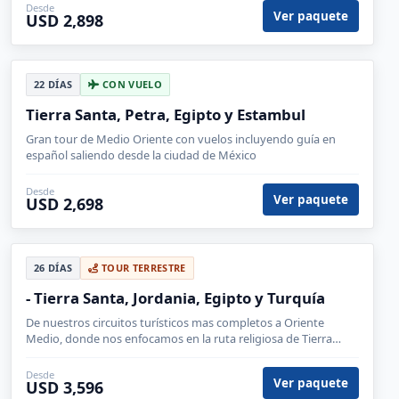
Desde
Ver paquete
USD 2,898
22 DÍAS
CON VUELO
Tierra Santa, Petra, Egipto y Estambul
Gran tour de Medio Oriente con vuelos incluyendo guía en
español saliendo desde la ciudad de México
Desde
Ver paquete
USD 2,698
26 DÍAS
TOUR TERRESTRE
- Tierra Santa, Jordania, Egipto y Turquía
De nuestros circuitos turísticos mas completos a Oriente
Medio, donde nos enfocamos en la ruta religiosa de Tierra
santa y Jordania. Posibilidad de conocer y nadar en Mar
Muerto.
Desde
Ver paquete
USD 3,596