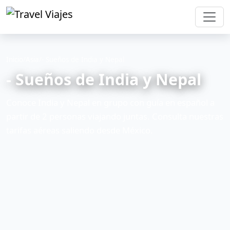
Inicio
/
Asia
/
- Sueños de India y Nepal
- Sueños de India y Nepal
Conoce India y Nepal en grupo con guía en español a
partir de 2 personas viajando juntas. Consulta nuestras
tarifas aéreas saliendo desde México.