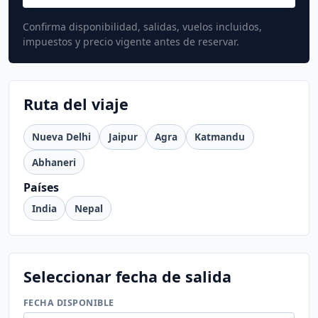
Confirma disponibilidad, salidas, vuelos incluidos,
impuestos y precio vigente antes de reservar.
Ruta del viaje
Nueva Delhi
Jaipur
Agra
Katmandu
Abhaneri
Países
India
Nepal
Seleccionar fecha de salida
FECHA DISPONIBLE