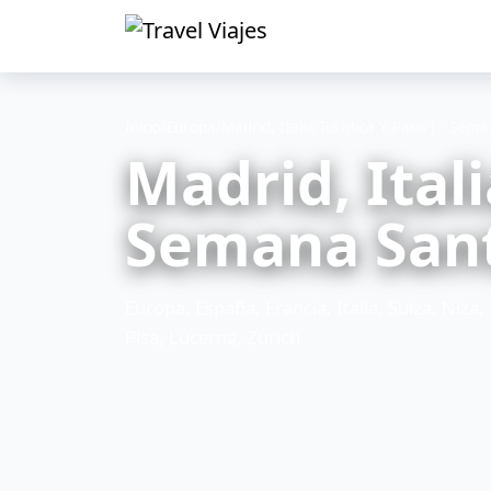
Inicio
/
Europa
/
Madrid, Italia Turística Y París I - Sem
Madrid, Itali
Semana San
Europa, España, Francia, Italia, Suiza, Niza
Pisa, Lucerna, Zurich