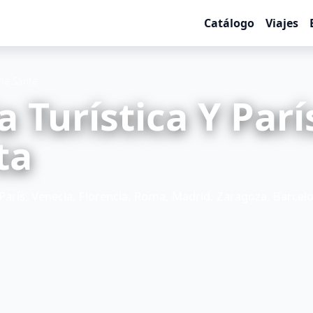
Catálogo
Viajes
ana Santa
a Turística Y París
ta
, París, Venecia, Florencia, Roma, Madrid, Zaragoza, Barcel