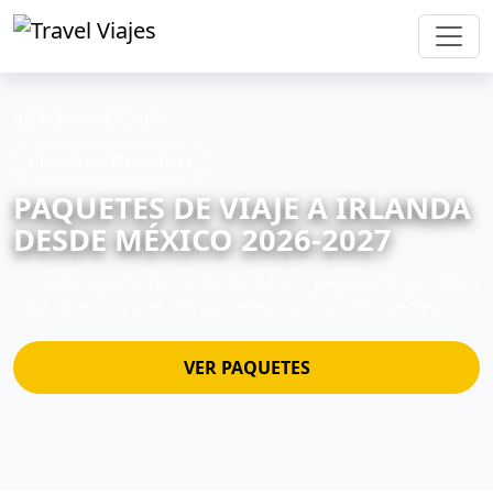
Inicio
/
Europa
/
Irlanda
6 paquetes disponibles
PAQUETES DE VIAJE A IRLANDA
DESDE MÉXICO 2026-2027
Consulta viajes a Irlanda desde México, paquetes disponibles,
rutas, precios y asesoría para elegir una opción vigente.
VER PAQUETES