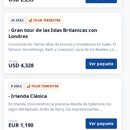
20 DÍAS
TOUR TERRESTRE
- Gran tour de las Islas Britanicas con
Londres
Conocerás las Tierras Altas de Escocia y Snowdonia en Gales. El
famoso Stonehenge, Bath y Liverpool, cuna de los Beatles. Los
Acantilados de Moher, la Calzada del Gigante.
Desde
Ver paquete
USD 4,328
8 DÍAS
TOUR TERRESTRE
- Irlanda Clásica
En Irlanda conoceremos la preciosa Abadía de Kylemore, los
lagos del llamado Anillo de Kerry, los impresionantes
Acantilados de Moher y la famosa fortaleza de la Roca de
Cashel.
Desde
Ver paquete
EUR 1,190