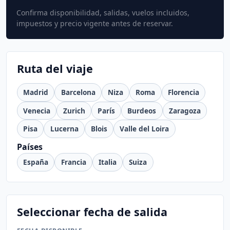
Confirma disponibilidad, salidas, vuelos incluidos,
impuestos y precio vigente antes de reservar.
Ruta del viaje
Madrid
Barcelona
Niza
Roma
Florencia
Venecia
Zurich
París
Burdeos
Zaragoza
Pisa
Lucerna
Blois
Valle del Loira
Países
España
Francia
Italia
Suiza
Seleccionar fecha de salida