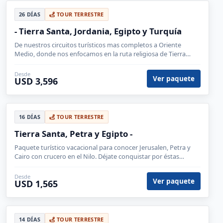
26 DÍAS
TOUR TERRESTRE
- Tierra Santa, Jordania, Egipto y Turquía
De nuestros circuitos turísticos mas completos a Oriente
Medio, donde nos enfocamos en la ruta religiosa de Tierra
santa y Jordania. Posibilidad de conocer y nadar en Mar
Muerto.
Desde
Ver paquete
USD 3,596
16 DÍAS
TOUR TERRESTRE
Tierra Santa, Petra y Egipto -
Paquete turístico vacacional para conocer Jerusalen, Petra y
Cairo con crucero en el Nilo. Déjate conquistar por éstas
culturas árabes y su infinita cultura.
Desde
Ver paquete
USD 1,565
14 DÍAS
TOUR TERRESTRE