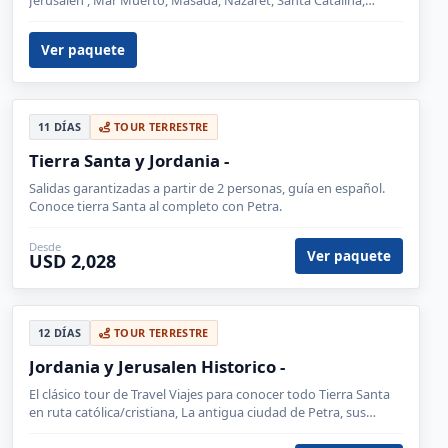
Jerusalén , Mar Muerto, Masada, Nazarét, Santa Catalina,
Belén, Acre, Haifa, Cesárea
Ver paquete
11 DÍAS
TOUR TERRESTRE
Tierra Santa y Jordania -
Salidas garantizadas a partir de 2 personas, guía en español.
Conoce tierra Santa al completo con Petra.
Desde
Ver paquete
USD 2,028
12 DÍAS
TOUR TERRESTRE
Jordania y Jerusalen Historico -
El clásico tour de Travel Viajes para conocer todo Tierra Santa
en ruta católica/cristiana, La antigua ciudad de Petra, sus
castillos y el desierto de Jordania.