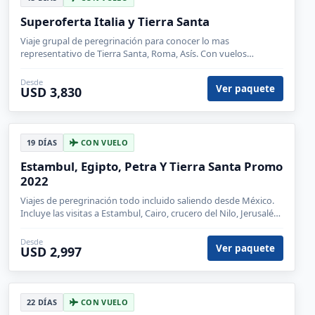
Superoferta Italia y Tierra Santa
Viaje grupal de peregrinación para conocer lo mas
representativo de Tierra Santa, Roma, Asís. Con vuelos
incluidos saliendo desde la Ciudad de México.
Desde
Ver paquete
USD 3,830
19 DÍAS
CON VUELO
Estambul, Egipto, Petra Y Tierra Santa Promo
2022
Viajes de peregrinación todo incluido saliendo desde México.
Incluye las visitas a Estambul, Cairo, crucero del Nilo, Jerusalén
y Petra.
Desde
Ver paquete
USD 2,997
22 DÍAS
CON VUELO