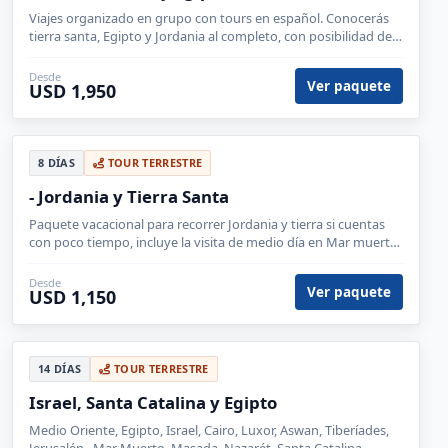
Viajes organizado en grupo con tours en español. Conocerás
tierra santa, Egipto y Jordania al completo, con posibilidad de
alojarte en un hotel cápsula en Wadi rum.
Desde
Ver paquete
USD 1,950
8 DÍAS
TOUR TERRESTRE
- Jordania y Tierra Santa
Paquete vacacional para recorrer Jordania y tierra si cuentas
con poco tiempo, incluye la visita de medio día en Mar muerto
y los impresionantes castillos del desierto jordano.
Desde
Ver paquete
USD 1,150
14 DÍAS
TOUR TERRESTRE
Israel, Santa Catalina y Egipto
Medio Oriente, Egipto, Israel, Cairo, Luxor, Aswan, Tiberíades,