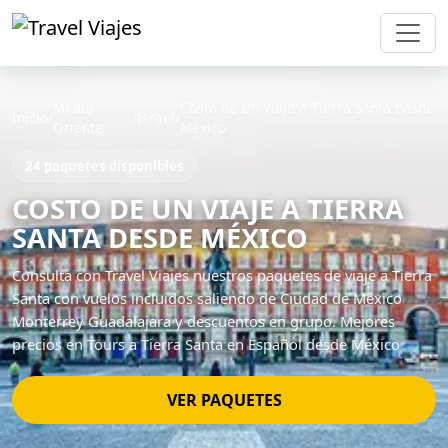
Medio
Costo de Un Viaje a Tierra Santa desde
Inicio
/
/
Israel
/
Oriente
México
24 paquetes disponibles
COSTO DE UN VIAJE A TIERRA
SANTA DESDE MÉXICO
Consulta con Travel Viajes nuestros paquetes de viaje a Tierra
Santa con vuelos incluidos saliendo de Ciudad de México
Monterrey Guadalajara y descuentos en grupo. Mejores
precios en Tours a Tierra Santa en Español desde México
VER PAQUETES