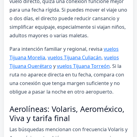
vuelo directo, quizá una conexión funcione mejor
para una fecha rígida. Si puedes mover el viaje uno
o dos días, el directo puede reducir cansancio y
simplificar equipaje, especialmente si viajan niños,
adultos mayores o varias maletas.
Para intención familiar y regional, revisa
vuelos
Tijuana Morelia
,
vuelos Tijuana Culiacán
,
vuelos
Tijuana Querétaro
y
vuelos Tijuana Torreón
. Si la
ruta no aparece directa en tu fecha, compara con
una conexión que tenga margen suficiente y no
obligue a pasar la noche en otro aeropuerto.
Aerolíneas: Volaris, Aeroméxico,
Viva y tarifa final
Las búsquedas mencionan con frecuencia Volaris y