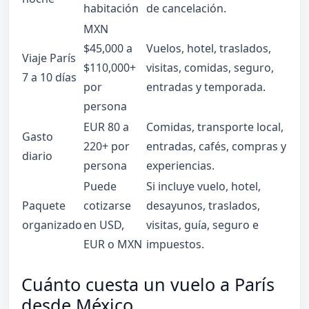
habitación
de cancelación.
MXN
$45,000 a
Vuelos, hotel, traslados,
Viaje París
$110,000+
visitas, comidas, seguro,
7 a 10 días
por
entradas y temporada.
persona
EUR 80 a
Comidas, transporte local,
Gasto
220+ por
entradas, cafés, compras y
diario
persona
experiencias.
Puede
Si incluye vuelo, hotel,
Paquete
cotizarse
desayunos, traslados,
organizado
en USD,
visitas, guía, seguro e
EUR o MXN
impuestos.
Cuánto cuesta un vuelo a París
desde México