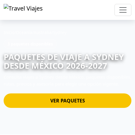
Inicio
/
Oceanía
/
Australia
/
Sydney
3 paquetes disponibles
PAQUETES DE VIAJE A SYDNEY
DESDE MÉXICO 2026-2027
Consulta viajes a Sydney desde México, paquetes disponibles,
rutas, precios y asesoría para elegir una opción vigente.
VER PAQUETES