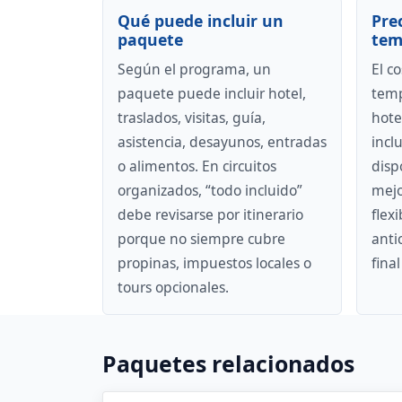
Qué puede incluir un
Pre
paquete
tem
Según el programa, un
El c
paquete puede incluir hotel,
temp
traslados, visitas, guía,
hotel
asistencia, desayunos, entradas
incl
o alimentos. En circuitos
disp
organizados, “todo incluido”
mejo
debe revisarse por itinerario
flex
porque no siempre cubre
antic
propinas, impuestos locales o
fina
tours opcionales.
Paquetes relacionados