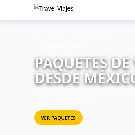
Inicio
/
Sudamérica
/
Colombia
/
San Andrés
6 paquetes disponibles
PAQUETES DE 
DESDE MÉXICO
Consulta viajes a San Andrés desde México, 
elegir una opción vigente.
VER PAQUETES