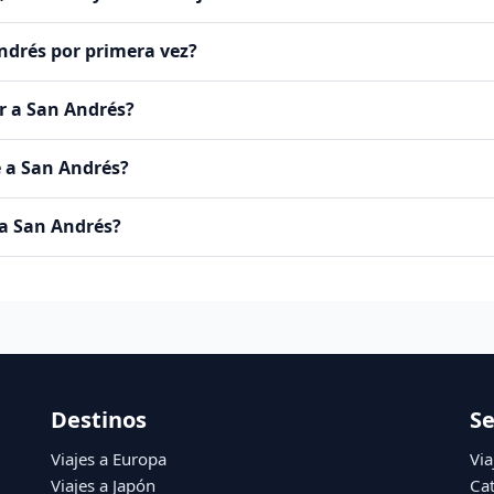
ndrés por primera vez?
r a San Andrés?
 a San Andrés?
 a San Andrés?
Destinos
Se
Viajes a Europa
Via
Viajes a Japón
Ca