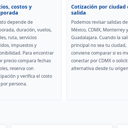
cios, costos y
Cotización por ciudad 
porada
salida
osto depende de
Podemos revisar salidas d
orada, duración, vuelos,
México, CDMX, Monterrey 
es, ruta, servicios
Guadalajara. Cuando la sal
uidos, impuestos y
principal no sea tu ciudad,
onibilidad. Para encontrar
conviene comparar si es m
r precio compara fechas
conectar por CDMX o solicit
ibles, reserva con
alternativa desde tu origen
ipación y verifica el costo
l por persona.