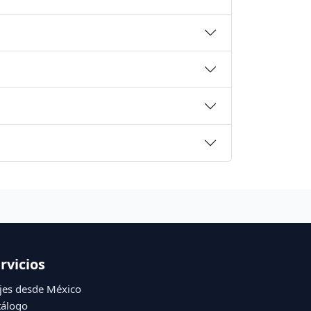
rvicios
jes desde México
tálogo