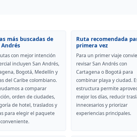
as más buscadas de
Ruta recomendada pa
 Andrés
primera vez
rutas con mejor intención
Para un primer viaje convi
rcial incluyen San Andrés,
revisar San Andrés con
agena, Bogotá, Medellín y
Cartagena o Bogotá para
as del Caribe colombiano.
combinar playa y ciudad. E
yudamos a comparar
estructura permite aprove
ción, orden de ciudades,
mejor los días, reducir tras
goría de hotel, traslados y
innecesarios y priorizar
tas para elegir el paquete
experiencias principales.
conveniente.