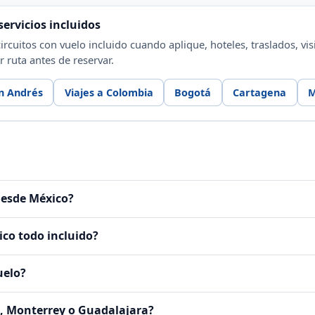
ervicios incluidos
cuitos con vuelo incluido cuando aplique, hoteles, traslados, visi
r ruta antes de reservar.
an Andrés
Viajes a Colombia
Bogotá
Cartagena
M
desde México?
co todo incluido?
uelo?
, Monterrey o Guadalajara?