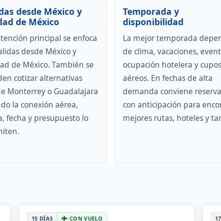
idas desde México y
Temporada y
dad de México
disponibilidad
ntención principal se enfoca
La mejor temporada depe
alidas desde México y
de clima, vacaciones, event
ad de México. También se
ocupación hotelera y cupo
en cotizar alternativas
aéreos. En fechas de alta
e Monterrey o Guadalajara
demanda conviene reserva
do la conexión aérea,
con anticipación para enco
fa, fecha y presupuesto lo
mejores rutas, hoteles y tar
iten.
15 DÍAS
CON VUELO
1