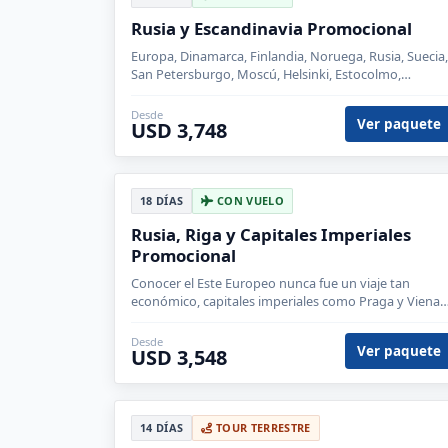
Rusia y Escandinavia Promocional
Europa, Dinamarca, Finlandia, Noruega, Rusia, Suecia,
San Petersburgo, Moscú, Helsinki, Estocolmo,
Lillehammer, Bergen, Oslo, Copenhague
Desde
Ver paquete
USD 3,748
18 DÍAS
CON VUELO
Rusia, Riga y Capitales Imperiales
Promocional
Conocer el Este Europeo nunca fue un viaje tan
económico, capitales imperiales como Praga y Viena
combinado en vuelo con Rusia.
Desde
Ver paquete
USD 3,548
14 DÍAS
TOUR TERRESTRE