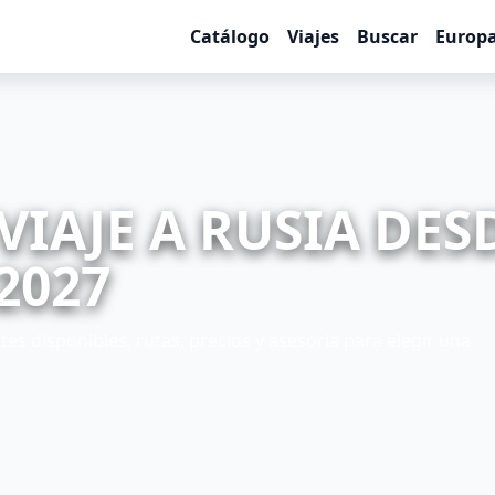
Catálogo
Viajes
Buscar
Europ
VIAJE A RUSIA DES
2027
es disponibles, rutas, precios y asesoría para elegir una