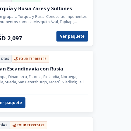
rquía y Rusia Zares y Sultanes
je grupal a Turquía y Rusia. Conocerás imponentes
umentos como la Mezquita Azul, Topkapi,
edral de San Basilio y Palacio de Verano entre
os..
de
Ver paquete
SD 2,097
0 DÍAS
TOUR TERRESTRE
an Escandinavia con Rusia
opa, Dinamarca, Estonia, Finlandia, Noruega,
ia, Suecia, San Petersburgo, Moscú, Vladimir, Tallin,
gorod, Tver, Suzdal, Helsinki, Estocolmo, Bergen,
o, Copenhague
er paquete
 DÍAS
TOUR TERRESTRE