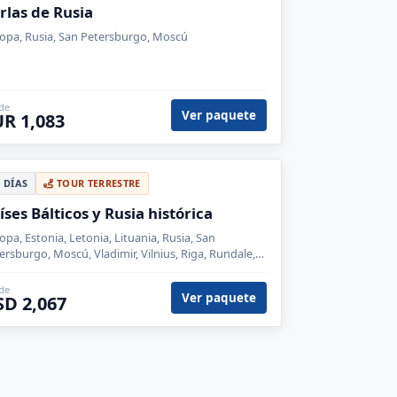
rlas de Rusia
opa, Rusia, San Petersburgo, Moscú
de
Ver paquete
R 1,083
6 DÍAS
TOUR TERRESTRE
íses Bálticos y Rusia histórica
opa, Estonia, Letonia, Lituania, Rusia, San
ersburgo, Moscú, Vladimir, Vilnius, Riga, Rundale,
lin, Novgorod, Valday, Tver, Sergiev Posad, Suzdal
de
Ver paquete
SD 2,067