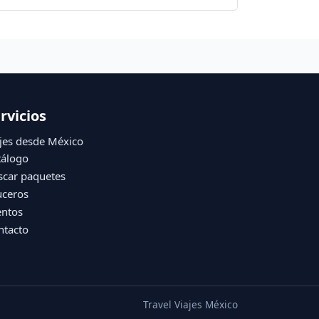
rvicios
jes desde México
tálogo
scar paquetes
uceros
entos
ntacto
Travel Viajes México