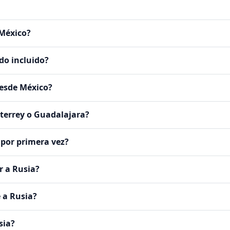
 México?
do incluido?
desde México?
terrey o Guadalajara?
 por primera vez?
r a Rusia?
 a Rusia?
sia?