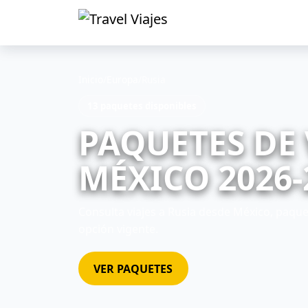
Inicio
/
Europa
/
Rusia
13 paquetes disponibles
PAQUETES DE 
MÉXICO 2026-
Consulta viajes a Rusia desde México, paquet
opción vigente.
VER PAQUETES