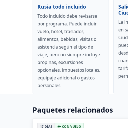
Rusia todo incluido
Sal
Ciu
Todo incluido debe revisarse
La i
por programa. Puede incluir
en s
vuelo, hotel, traslados,
Ciud
alimentos, bebidas, visitas o
pued
asistencia según el tipo de
desd
viaje, pero no siempre incluye
cuan
propinas, excursiones
tari
opcionales, impuestos locales,
perm
equipaje adicional o gastos
personales.
Paquetes relacionados
17 DÍAS
CON VUELO