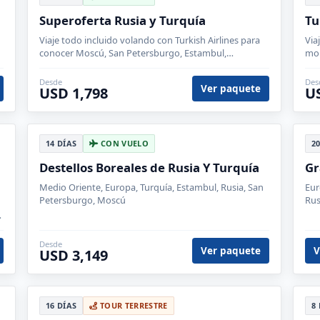
Superoferta Rusia y Turquía
Tu
Viaje todo incluido volando con Turkish Airlines para
Via
conocer Moscú, San Petersburgo, Estambul,
mon
Capadocia y Kusadasi. El Kremlin y el Palacio Topkapi
Cat
son las visitas estrella.
otr
Desde
Des
Ver paquete
USD 1,798
U
14 DÍAS
CON VUELO
2
Destellos Boreales de Rusia Y Turquía
Gr
Medio Oriente, Europa, Turquía, Estambul, Rusia, San
Eur
Petersburgo, Moscú
Rus
Nov
Osl
Desde
Ver paquete
V
USD 3,149
16 DÍAS
TOUR TERRESTRE
8