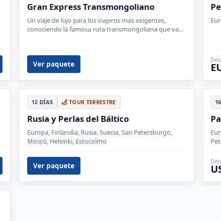
Gran Express Transmongoliano
Pe
Un viaje de lujo para los viajeros mas exigentes,
Eur
conociendo la famosa ruta transmongoliana que va
de Moscú a Beijing, cruzando Mongolia, Siberia.
Des
Ver paquete
EU
12 DÍAS
TOUR TERRESTRE
1
Rusia y Perlas del Báltico
Pa
Europa, Finlandia, Rusia, Suecia, San Petersburgo,
Eur
Moscú, Helsinki, Estocolmo
Pet
Tal
Des
Ver paquete
U