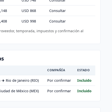
88
USD 748
Consultar
,148
USD 868
Consultar
,408
USD 998
Consultar
proveedor, temporada, impuestos y confirmación al
os
COMPAÑÍA
ESTADO
)
→
Rio de Janeiro (RIO)
Por confirmar
Incluido
iudad de México (MEX)
Por confirmar
Incluido