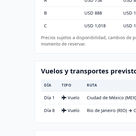
A
USD 758
USD 8
B
USD 888
USD 1
C
USD 1,018
USD 1
Precios sujetos a disponibilidad, cambios de 
momento de reservar.
Vuelos y transportes previst
DÍA
TIPO
RUTA
Día 1
Vuelo
Ciudad de México (MEX
Día 8
Vuelo
Rio de Janeiro (RIO)
→
C