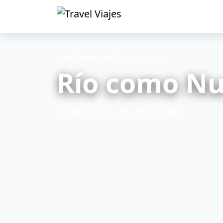
Inicio
/
Sudamérica
/
Río como Nunca
Río como N
Sudamérica, Brasil, Rio de Janeiro