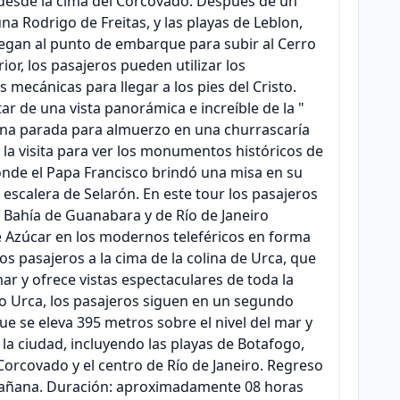
o desde la cima del Corcovado. Después de un
a Rodrigo de Freitas, y las playas de Leblon,
egan al punto de embarque para subir al Cerro
rior, los pasajeros pueden utilizar los
mecánicas para llegar a los pies del Cristo.
tar de una vista panorámica e increíble de la "
 una parada para almuerzo en una churrascaría
e la visita para ver los monumentos históricos de
onde el Papa Francisco brindó una misa en su
a escalera de Selarón. En este tour los pasajeros
a Bahía de Guanabara y de Río de Janeiro
e Azúcar en los modernos teleféricos en forma
 los pasajeros a la cima de la colina de Urca, que
mar y ofrece vistas espectaculares de toda la
rro Urca, los pasajeros siguen en un segundo
que se eleva 395 metros sobre el nivel del mar y
la ciudad, incluyendo las playas de Botafogo,
orcovado y el centro de Río de Janeiro. Regreso
- Mañana. Duración: aproximadamente 08 horas