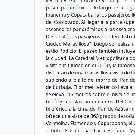
ver la belleza natural de Río de Janeir
paseo panorámico a lo largo de la Lagun
Ipanema y Copacabana los pasajeros ll
del Corcovado. Al llegar a la parte supe
ascensores panorámicos o las escaleras 
Desde allí, los pasajeros pueden disfru
Ciudad Maravillosa". Luego se realiza
estilo Rodizio. El paseo también incluy
la ciudad: La Catedral Metropolitana d
visita a la Ciudad en el 2013 y la famos
disfrutan de una maravillosa vista de l
subiendo a lo alto del morro del Pan d
de burbuja. El primer teleférico lleva a
se eleva 215 metros sobre el nivel del 
bahía y sus islas circundantes. Del Ce
teleférico a la cima del Pan de Azúcar 
ofrece una vista de 360 grados de toda 
Vermelha, Flamengo y Copacabana, el C
al hotel. Frecuencia: diaria. Período 