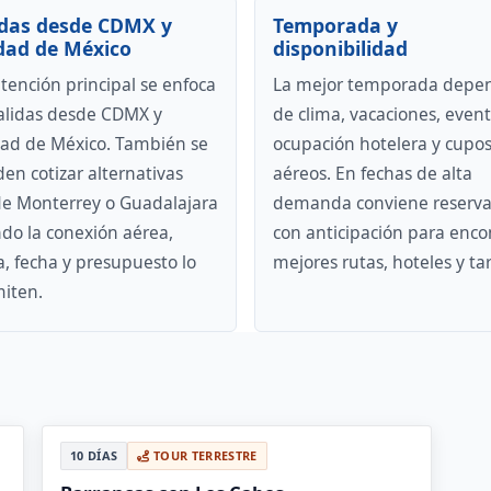
idas desde CDMX y
Temporada y
dad de México
disponibilidad
ntención principal se enfoca
La mejor temporada depe
alidas desde CDMX y
de clima, vacaciones, event
ad de México. También se
ocupación hotelera y cupo
en cotizar alternativas
aéreos. En fechas de alta
e Monterrey o Guadalajara
demanda conviene reserva
do la conexión aérea,
con anticipación para enco
fa, fecha y presupuesto lo
mejores rutas, hoteles y tar
iten.
10 DÍAS
TOUR TERRESTRE