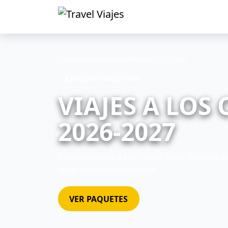
Inicio
/
Norteamérica
/
México
/
Los Cabos
2 paquetes disponibles
VIAJES A LOS
2026-2027
Consulta viajes a Los Cabos Todo Incluido, p
elegir una opción vigente.
VER PAQUETES