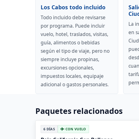
Los Cabos todo incluido
Sal
Ciu
Todo incluido debe revisarse
La i
por programa. Puede incluir
en s
vuelo, hotel, traslados, visitas,
Ciud
guía, alimentos o bebidas
pued
según el tipo de viaje, pero no
desd
siempre incluye propinas,
cuan
excursiones opcionales,
tari
impuestos locales, equipaje
perm
adicional o gastos personales.
Paquetes relacionados
6 DÍAS
CON VUELO