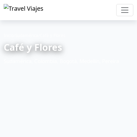
Inicio
/
Sudamérica
/
Café y Flores
Café y Flores
Sudamérica, Colombia, Bogotá, Medellín, Pereira