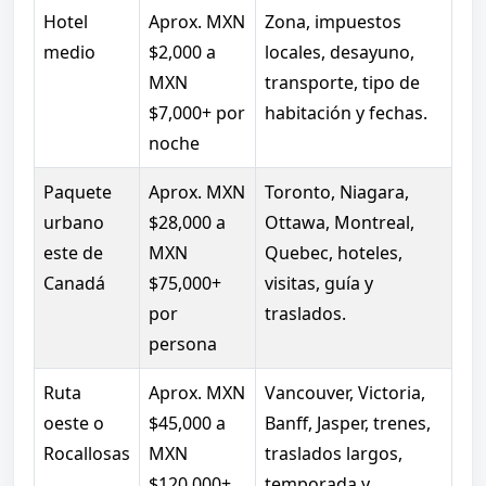
Hotel
Aprox. MXN
Zona, impuestos
medio
$2,000 a
locales, desayuno,
MXN
transporte, tipo de
$7,000+ por
habitación y fechas.
noche
Paquete
Aprox. MXN
Toronto, Niagara,
urbano
$28,000 a
Ottawa, Montreal,
este de
MXN
Quebec, hoteles,
Canadá
$75,000+
visitas, guía y
por
traslados.
persona
Ruta
Aprox. MXN
Vancouver, Victoria,
oeste o
$45,000 a
Banff, Jasper, trenes,
Rocallosas
MXN
traslados largos,
$120,000+
temporada y